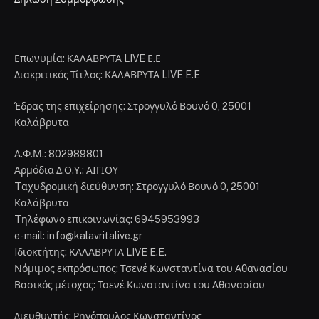
Επωνυμία: ΚΑΛΑΒΡΥΤΑ LIVE Ε.Ε
Διακριτικός Τίτλος: ΚΑΛΑΒΡΥΤΑ LIVE E.E
Έδρας της επιχείρησης: Στρογγυλό Βουνό 0, 25001
Καλάβρυτα
Α.Φ.Μ.: 802989801
Αρμόδια Δ.Ο.Υ.: ΑΙΓΙΟΥ
Tαχυδρομική διεύθυνση: Στρογγυλό Βουνό 0, 25001
Καλάβρυτα
Tηλέφωνο επικοινωνίας: 6945953993
e-mail: info@kalavritalive.gr
Iδιοκτήτης: ΚΑΛΑΒΡΥΤΑ LIVE E.E.
Νόμιμος εκπρόσωπος: Τσενέ Κωνσταντίνα του Αθανασίου
Βασικός μέτοχος: Τσενέ Κωνσταντίνα του Αθανασίου
Διευθυντής: Ρηγόπουλος Κωνσταντίνος