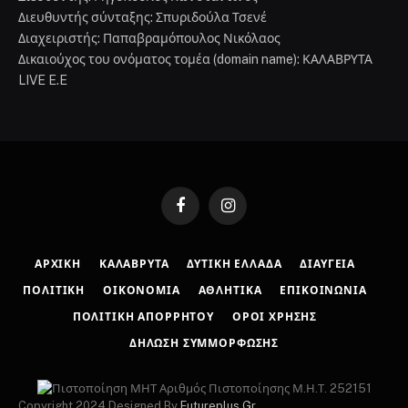
Διευθυντής σύνταξης: Σπυριδούλα Τσενέ
Διαχειριστής: Παπαβραμόπουλος Νικόλαος
Δικαιούχος του ονόματος τομέα (domain name): ΚΑΛΑΒΡΥΤΑ
LIVE E.E
Facebook
Instagram
ΑΡΧΙΚΉ
ΚΑΛΆΒΡΥΤΑ
ΔΥΤΙΚΉ ΕΛΛΆΔΑ
ΔΙΑΎΓΕΙΑ
ΠΟΛΙΤΙΚΉ
ΟΙΚΟΝΟΜΊΑ
ΑΘΛΗΤΙΚΆ
ΕΠΙΚΟΙΝΩΝΊΑ
ΠΟΛΙΤΙΚΉ ΑΠΟΡΡΉΤΟΥ
ΌΡΟΙ ΧΡΉΣΗΣ
ΔΉΛΩΣΗ ΣΥΜΜΌΡΦΩΣΗΣ
Αριθμός Πιστοποίησης Μ.Η.Τ. 252151
Copyright 2024 Designed By
Futureplus.Gr
.