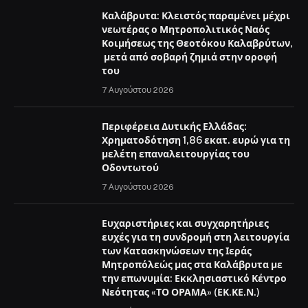
Καλάβρυτα: Κλειστός παραμένει μέχρι
νεωτέρας ο Μητροπολιτικός Ναός
Κοιμήσεως της Θεοτόκου Καλαβρύτων,
μετά από σοβαρή ζημιά στην οροφή
του
7 Αυγούστου 2026
Περιφέρεια Δυτικής Ελλάδας:
Χρηματοδότηση 1,86 εκατ. ευρώ για τη
μελέτη επαναλειτουργίας του
Οδοντωτού
7 Αυγούστου 2026
Ευχαριστήριες και συγχαρητήριες
ευχές για τη συνδρομή στη λειτουργία
των Κατασκηνώσεων της Ιεράς
Μητροπόλεώς μας στα Καλάβρυτα με
την επωνυμία: Εκκλησιαστικό Κέντρο
Νεότητας «ΤΟ ΟΡΑΜΑ» (ΕΚ.ΚΕ.Ν.)