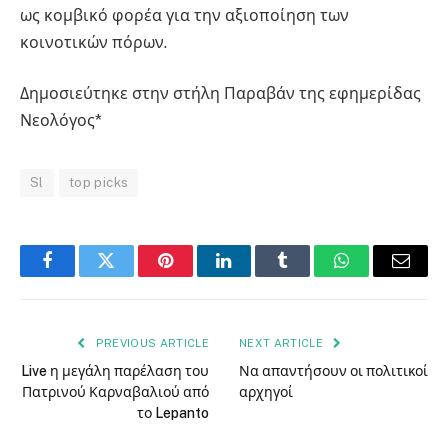
ως κομβικό φορέα για την αξιοποίηση των
κοινοτικών πόρων.
Δημοσιεύτηκε στην στήλη Παραβάν της εφημερίδας
Νεολόγος*
Sl
top picks
Facebook
Twitter
Pinterest
LinkedIn
Tumblr
WhatsApp
Email
PREVIOUS ARTICLE
NEXT ARTICLE
Live η μεγάλη παρέλαση του
Να απαντήσουν οι πολιτικοί
Πατρινού Καρναβαλιού από
αρχηγοί
το Lepanto