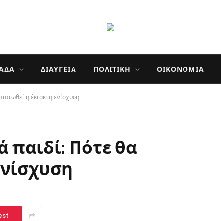
ΛΆΔΑ
ΔΙΑΎΓΕΙΑ
ΠΟΛΙΤΙΚΉ
ΟΙΚΟΝΟΜΊΑ
πιστωθεί η έκτακτη ενίσχυση
 παιδί: Πότε θα
ενίσχυση
est