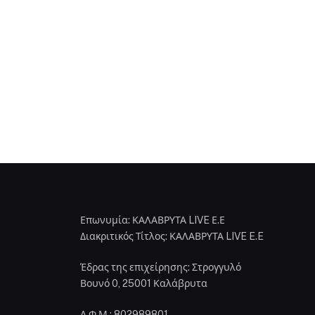
Επωνυμία: ΚΑΛΑΒΡΥΤΑ LIVE Ε.Ε
Διακριτικός Τίτλος: ΚΑΛΑΒΡΥΤΑ LIVE E.E
Έδρας της επιχείρησης: Στρογγυλό
Βουνό 0, 25001 Καλάβρυτα
Α.Φ.Μ.: 802989801