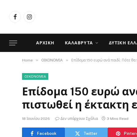
Facebook
Instagram
ΑΡΧΙΚΉ
ΚΑΛΆΒΡΥΤΑ
ΔΥΤΙΚΉ ΕΛ
»
»
Home
ΟΙΚΟΝΟΜΙΑ
Επίδομα 150 ευρώ ανά παιδί: Πότε θα 
ΟΙΚΟΝΟΜΙΑ
Επίδομα 150 ευρώ ανά
πιστωθεί η έκτακτη 
18 Ιουνίου 2026
Δεν υπάρχουν Σχόλια
3 Mins Read
Facebook
Twitter
Pinter