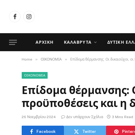
Facebook
Instagram
ΑΡΧΙΚΉ
ΚΑΛΆΒΡΥΤΑ
ΔΥΤΙΚΉ ΕΛ
»
»
Home
ΟΙΚΟΝΟΜΙΑ
Επίδομα θέρμανσης: Οι δικαιούχοι, οι
ΟΙΚΟΝΟΜΙΑ
Επίδομα θέρμανσης: Ο
προϋποθέσεις και η 
26 Νοεμβρίου 2024
Δεν υπάρχουν Σχόλια
3 Mins Read
Facebook
Twitter
Pinter