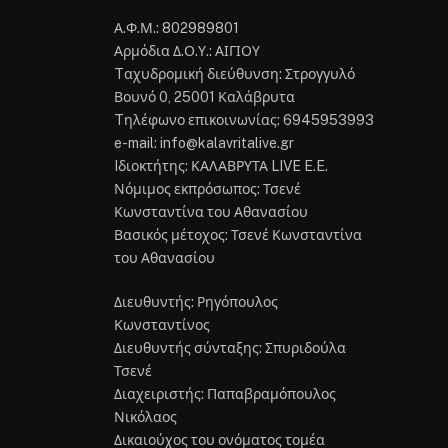
Α.Φ.Μ.: 802989801
Αρμόδια Δ.Ο.Υ.: ΑΙΓΙΟΥ
Tαχυδρομική διεύθυνση: Στρογγυλό
Βουνό 0, 25001 Καλάβρυτα
Tηλέφωνο επικοινωνίας: 6945953993
e-mail: info@kalavritalive.gr
Iδιοκτήτης: ΚΑΛΑΒΡΥΤΑ LIVE E.E.
Νόμιμος εκπρόσωπος: Τσενέ
Κωνσταντίνα του Αθανασίου
Βασικός μέτοχος: Τσενέ Κωνσταντίνα
του Αθανασίου
Διευθυντής: Ρηγόπουλος
Κωνσταντίνος
Διευθυντής σύνταξης: Σπυριδούλα
Τσενέ
Διαχειριστής: Παπαβραμόπουλος
Νικόλαος
Δικαιούχος του ονόματος τομέα