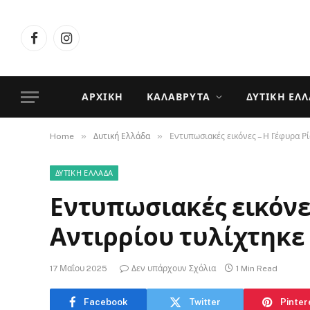
Facebook
Instagram
ΑΡΧΙΚΉ
ΚΑΛΆΒΡΥΤΑ
ΔΥΤΙΚΉ ΕΛ
»
»
Home
Δυτική Ελλάδα
Εντυπωσιακές εικόνες – Η Γέφυρα Ρί
ΔΥΤΙΚΉ ΕΛΛΆΔΑ
Εντυπωσιακές εικόνες
Αντιρρίου τυλίχτηκε
17 Μαΐου 2025
Δεν υπάρχουν Σχόλια
1 Min Read
Facebook
Twitter
Pinter