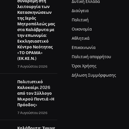
συνδρομή στη
Δυτική Ελλάδα
λειτουργία των
Διαύγεια
Κατασκηνώσεων
της Ιεράς
Πολιτική
Μητροπόλεώς μας
Οικονομία
στα Καλάβρυτα με
την επωνυμία:
Αθλητικά
Εκκλησιαστικό
Κέντρο Νεότητας
Επικοινωνία
«ΤΟ ΟΡΑΜΑ»
Πολιτική απορρήτου
(ΕΚ.ΚΕ.Ν.)
Όροι Χρήσης
7 Αυγούστου 2026
Δήλωση Συμμόρφωσης
Πολιτιστικό
Καλοκαίρι 2026
από τον Σύλλογο
Μικρού Ποντιά «Η
Πρόοδος»
7 Αυγούστου 2026
Καλάβρυτα: Έφυγε