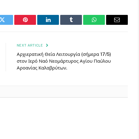
k
Twitter
Pinterest
LinkedIn
Tumblr
WhatsApp
Email
NEXT ARTICLE
Αρχιερατική Θεία Λειτουργία (σήμερα 17/5)
στον Ιερό Ναό Νεομάρτυρος Αγίου Παύλου
Αροανίας Καλαβρύτων.