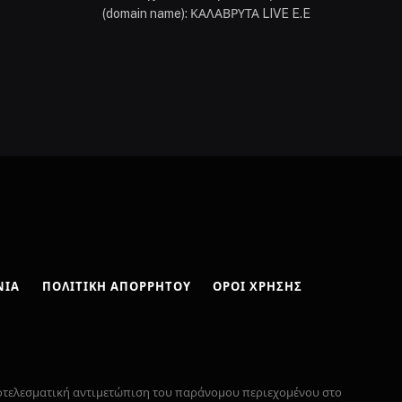
(domain name): ΚΑΛΑΒΡΥΤΑ LIVE E.E
ΝΊΑ
ΠΟΛΙΤΙΚΉ ΑΠΟΡΡΉΤΟΥ
ΌΡΟΙ ΧΡΉΣΗΣ
ποτελεσματική αντιμετώπιση του παράνομου περιεχομένου στο