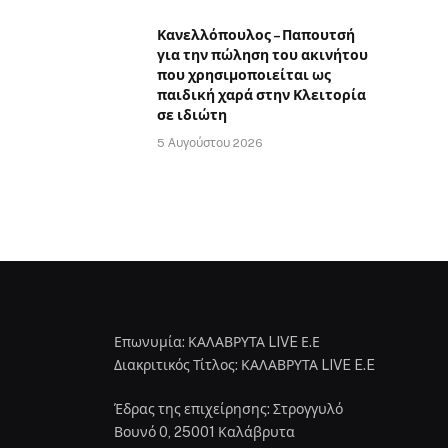
Κανελλόπουλος – Παπουτσή
για την πώληση του ακινήτου
που χρησιμοποιείται ως
παιδική χαρά στην Κλειτορία
σε ιδιώτη
5 Αυγούστου 2026
Επωνυμία: ΚΑΛΑΒΡΥΤΑ LIVE Ε.Ε
Διακριτικός Τίτλος: ΚΑΛΑΒΡΥΤΑ LIVE E.E
Έδρας της επιχείρησης: Στρογγυλό
Βουνό 0, 25001 Καλάβρυτα