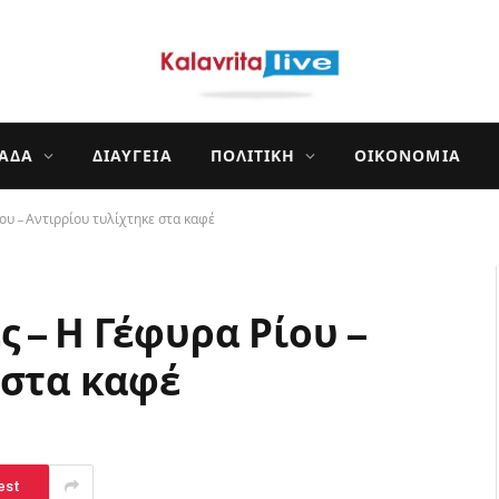
ΛΆΔΑ
ΔΙΑΎΓΕΙΑ
ΠΟΛΙΤΙΚΉ
ΟΙΚΟΝΟΜΊΑ
ου – Αντιρρίου τυλίχτηκε στα καφέ
 – Η Γέφυρα Ρίου –
 στα καφέ
est