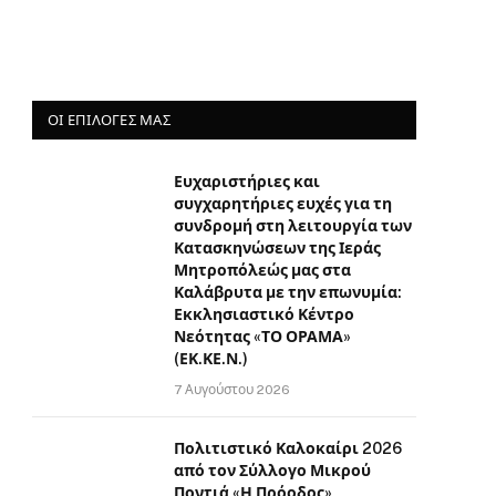
ΟΙ ΕΠΙΛΟΓΈΣ ΜΑΣ
Ευχαριστήριες και
συγχαρητήριες ευχές για τη
συνδρομή στη λειτουργία των
Κατασκηνώσεων της Ιεράς
Μητροπόλεώς μας στα
Καλάβρυτα με την επωνυμία:
Εκκλησιαστικό Κέντρο
Νεότητας «ΤΟ ΟΡΑΜΑ»
(ΕΚ.ΚΕ.Ν.)
7 Αυγούστου 2026
Πολιτιστικό Καλοκαίρι 2026
από τον Σύλλογο Μικρού
Ποντιά «Η Πρόοδος»