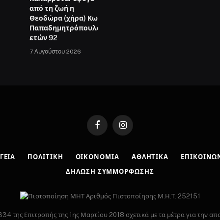
από τη ζωή η
Θεοδώρα (χήρα) Κων.
Παπαδημητρόπουλου
ετών 92
7 Αυγούστου 2026
Facebook
Instagram
ΓΕΙΑ
ΠΟΛΙΤΙΚΉ
ΟΙΚΟΝΟΜΊΑ
ΑΘΛΗΤΙΚΆ
ΕΠΙΚΟΙΝΩ
ΔΉΛΩΣΗ ΣΥΜΜΌΡΦΩΣΗΣ
Αριθμός Πιστοποίησης Μ.Η.Τ. 252151
34 της Επιτροπής της 1ης Μαρτίου 2018 σχετικά με τα μέτρα για την α