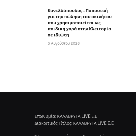
Κανελλόπουλος – Παπουτσή
για την πώληση του ακινήτου
που χρησιμοποιείται ως
παιδική χαρά στην Κλειτορία
σε ιδιώτη
5 Αυγούστου 2026
Επωνυμία: ΚΑΛΑΒΡΥΤΑ LIVE Ε.Ε
Διακριτικός Τίτλος: ΚΑΛΑΒΡΥΤΑ LIVE E.E