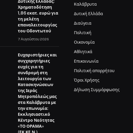
Δυτικής Ελλάδας:
Καλάβρυτα
Χρηματοδότηση
1,86 εκατ. ευρώ για
Δυτική Ελλάδα
τη μελέτη
Διαύγεια
επαναλειτουργίας
του Οδοντωτού
Πολιτική
7 Αυγούστου 2026
Οικονομία
Αθλητικά
Ευχαριστήριες και
συγχαρητήριες
Επικοινωνία
ευχές για τη
Πολιτική απορρήτου
συνδρομή στη
λειτουργία των
Όροι Χρήσης
Κατασκηνώσεων
Δήλωση Συμμόρφωσης
της Ιεράς
Μητροπόλεώς μας
στα Καλάβρυτα με
την επωνυμία:
Εκκλησιαστικό
Κέντρο Νεότητας
«ΤΟ ΟΡΑΜΑ»
(ΕΚ.ΚΕ.Ν.)