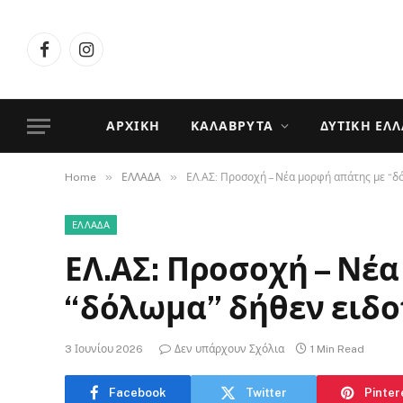
Facebook
Instagram
ΑΡΧΙΚΉ
ΚΑΛΆΒΡΥΤΑ
ΔΥΤΙΚΉ ΕΛ
»
»
Home
ΕΛΛΑΔΑ
ΕΛ.ΑΣ: Προσοχή – Νέα μορφή απάτης με “δ
ΕΛΛΑΔΑ
ΕΛ.ΑΣ: Προσοχή – Νέ
“δόλωμα” δήθεν ειδοπ
3 Ιουνίου 2026
Δεν υπάρχουν Σχόλια
1 Min Read
Facebook
Twitter
Pinter