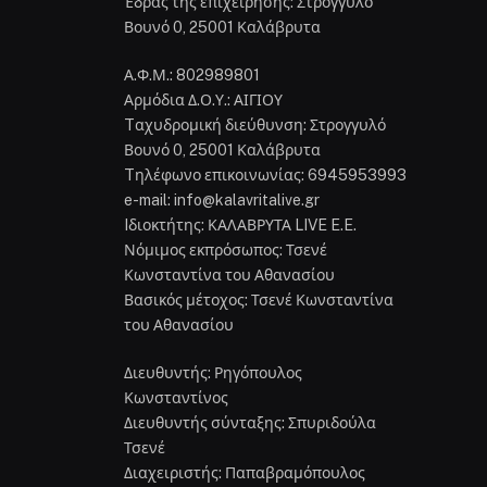
Έδρας της επιχείρησης: Στρογγυλό
Βουνό 0, 25001 Καλάβρυτα
Α.Φ.Μ.: 802989801
Αρμόδια Δ.Ο.Υ.: ΑΙΓΙΟΥ
Tαχυδρομική διεύθυνση: Στρογγυλό
Βουνό 0, 25001 Καλάβρυτα
Tηλέφωνο επικοινωνίας: 6945953993
e-mail: info@kalavritalive.gr
Iδιοκτήτης: ΚΑΛΑΒΡΥΤΑ LIVE E.E.
Νόμιμος εκπρόσωπος: Τσενέ
Κωνσταντίνα του Αθανασίου
Βασικός μέτοχος: Τσενέ Κωνσταντίνα
του Αθανασίου
Διευθυντής: Ρηγόπουλος
Κωνσταντίνος
Διευθυντής σύνταξης: Σπυριδούλα
Τσενέ
Διαχειριστής: Παπαβραμόπουλος