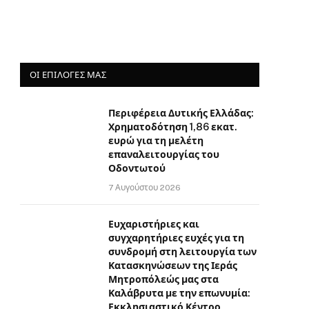
ΟΙ ΕΠΙΛΟΓΈΣ ΜΑΣ
Περιφέρεια Δυτικής Ελλάδας:
Χρηματοδότηση 1,86 εκατ.
ευρώ για τη μελέτη
επαναλειτουργίας του
Οδοντωτού
7 Αυγούστου 2026
Ευχαριστήριες και
συγχαρητήριες ευχές για τη
συνδρομή στη λειτουργία των
Κατασκηνώσεων της Ιεράς
Μητροπόλεώς μας στα
Καλάβρυτα με την επωνυμία:
Εκκλησιαστικό Κέντρο