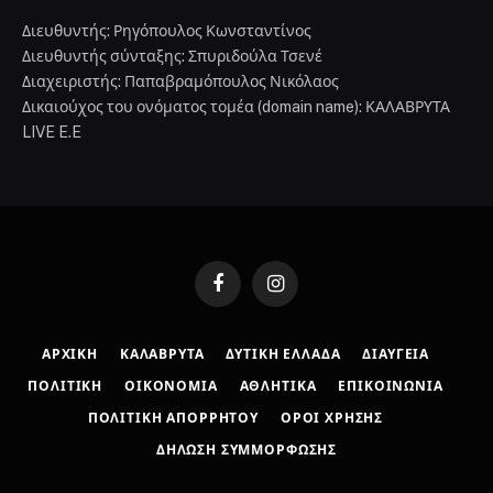
Διευθυντής: Ρηγόπουλος Κωνσταντίνος
Διευθυντής σύνταξης: Σπυριδούλα Τσενέ
Διαχειριστής: Παπαβραμόπουλος Νικόλαος
Δικαιούχος του ονόματος τομέα (domain name): ΚΑΛΑΒΡΥΤΑ
LIVE E.E
Facebook
Instagram
ΑΡΧΙΚΉ
ΚΑΛΆΒΡΥΤΑ
ΔΥΤΙΚΉ ΕΛΛΆΔΑ
ΔΙΑΎΓΕΙΑ
ΠΟΛΙΤΙΚΉ
ΟΙΚΟΝΟΜΊΑ
ΑΘΛΗΤΙΚΆ
ΕΠΙΚΟΙΝΩΝΊΑ
ΠΟΛΙΤΙΚΉ ΑΠΟΡΡΉΤΟΥ
ΌΡΟΙ ΧΡΉΣΗΣ
ΔΉΛΩΣΗ ΣΥΜΜΌΡΦΩΣΗΣ