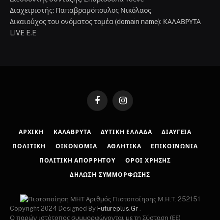
Διαχειριστής: Παπαβραμόπουλος Νικόλαος
Δικαιούχος του ονόματος τομέα (domain name): ΚΑΛΑΒΡΥΤΑ
LIVE E.E
Facebook
Instagram
ΑΡΧΙΚΉ
ΚΑΛΆΒΡΥΤΑ
ΔΥΤΙΚΉ ΕΛΛΆΔΑ
ΔΙΑΎΓΕΙΑ
ΠΟΛΙΤΙΚΉ
ΟΙΚΟΝΟΜΊΑ
ΑΘΛΗΤΙΚΆ
ΕΠΙΚΟΙΝΩΝΊΑ
ΠΟΛΙΤΙΚΉ ΑΠΟΡΡΉΤΟΥ
ΌΡΟΙ ΧΡΉΣΗΣ
ΔΉΛΩΣΗ ΣΥΜΜΌΡΦΩΣΗΣ
Αριθμός Πιστοποίησης Μ.Η.Τ. 252151
Copyright 2024 Designed By
Futureplus.Gr
.
Ο παρών ιστότοπος συμμορφώνονται με τη Σύσταση (ΕΕ)