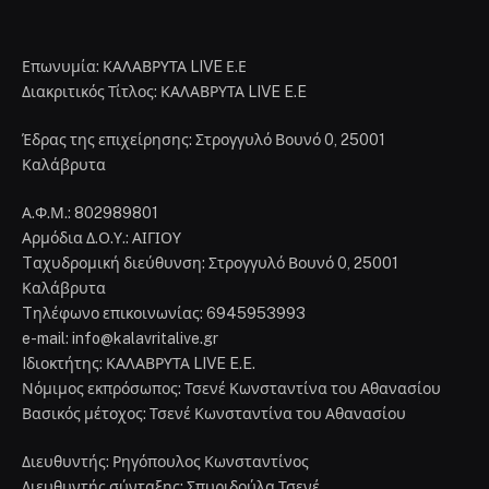
Επωνυμία: ΚΑΛΑΒΡΥΤΑ LIVE Ε.Ε
Διακριτικός Τίτλος: ΚΑΛΑΒΡΥΤΑ LIVE E.E
Έδρας της επιχείρησης: Στρογγυλό Βουνό 0, 25001
Καλάβρυτα
Α.Φ.Μ.: 802989801
Αρμόδια Δ.Ο.Υ.: ΑΙΓΙΟΥ
Tαχυδρομική διεύθυνση: Στρογγυλό Βουνό 0, 25001
Καλάβρυτα
Tηλέφωνο επικοινωνίας: 6945953993
e-mail: info@kalavritalive.gr
Iδιοκτήτης: ΚΑΛΑΒΡΥΤΑ LIVE E.E.
Νόμιμος εκπρόσωπος: Τσενέ Κωνσταντίνα του Αθανασίου
Βασικός μέτοχος: Τσενέ Κωνσταντίνα του Αθανασίου
Διευθυντής: Ρηγόπουλος Κωνσταντίνος
Διευθυντής σύνταξης: Σπυριδούλα Τσενέ