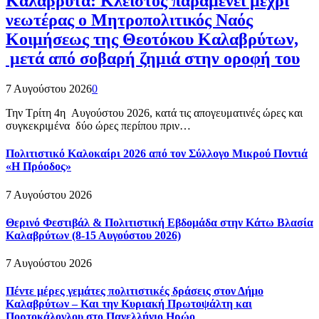
Καλάβρυτα: Κλειστός παραμένει μέχρι
νεωτέρας ο Μητροπολιτικός Ναός
Κοιμήσεως της Θεοτόκου Καλαβρύτων,
μετά από σοβαρή ζημιά στην οροφή του
7 Αυγούστου 2026
0
Την Τρίτη 4η Αυγούστου 2026, κατά τις απογευματινές ώρες και
συγκεκριμένα δύο ώρες περίπου πριν…
Πολιτιστικό Καλοκαίρι 2026 από τον Σύλλογο Μικρού Ποντιά
«Η Πρόοδος»
7 Αυγούστου 2026
Θερινό Φεστιβάλ & Πολιτιστική Εβδομάδα στην Κάτω Βλασία
Καλαβρύτων (8-15 Αυγούστου 2026)
7 Αυγούστου 2026
Πέντε μέρες γεμάτες πολιτιστικές δράσεις στον Δήμο
Καλαβρύτων – Και την Κυριακή Πρωτοψάλτη και
Πορτοκάλογλου στο Πανελλήνιο Ηρώο