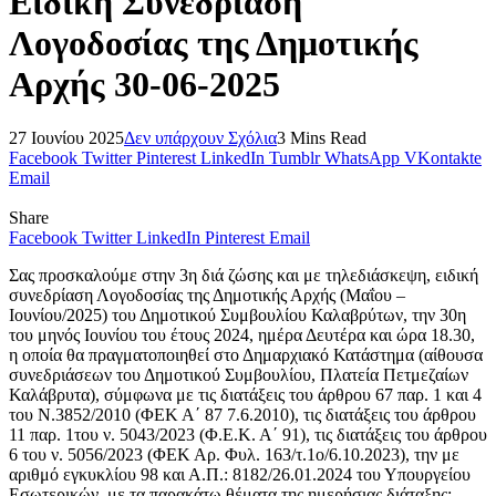
Ειδική Συνεδρίαση
Λογοδοσίας της Δημοτικής
Αρχής 30-06-2025
27 Ιουνίου 2025
Δεν υπάρχουν Σχόλια
3 Mins Read
Facebook
Twitter
Pinterest
LinkedIn
Tumblr
WhatsApp
VKontakte
Email
Share
Facebook
Twitter
LinkedIn
Pinterest
Email
Σας προσκαλούμε στην 3η διά ζώσης και με τηλεδιάσκεψη, ειδική
συνεδρίαση Λογοδοσίας της Δημοτικής Αρχής (Μαΐου –
Ιουνίου/2025) του Δημοτικού Συμβουλίου Καλαβρύτων, την 30η
του μηνός Ιουνίου του έτους 2024, ημέρα Δευτέρα και ώρα 18.30,
η οποία θα πραγματοποιηθεί στο Δημαρχιακό Κατάστημα (αίθουσα
συνεδριάσεων του Δημοτικού Συμβουλίου, Πλατεία Πετμεζαίων
Καλάβρυτα), σύμφωνα με τις διατάξεις του άρθρου 67 παρ. 1 και 4
του Ν.3852/2010 (ΦΕΚ Α΄ 87 7.6.2010), τις διατάξεις του άρθρου
11 παρ. 1του ν. 5043/2023 (Φ.Ε.Κ. Α΄ 91), τις διατάξεις του άρθρου
6 του ν. 5056/2023 (ΦΕΚ Αρ. Φυλ. 163/τ.1ο/6.10.2023), την με
αριθμό εγκυκλίου 98 και Α.Π.: 8182/26.01.2024 του Υπουργείου
Εσωτερικών, με τα παρακάτω θέματα της ημερήσιας διάταξης: