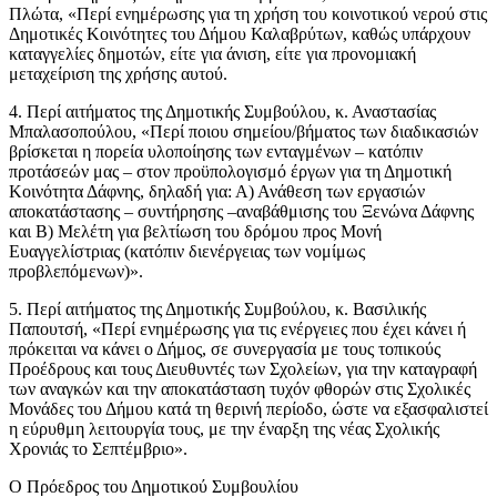
Πλώτα, «Περί ενημέρωσης για τη χρήση του κοινοτικού νερού στις
Δημοτικές Κοινότητες του Δήμου Καλαβρύτων, καθώς υπάρχουν
καταγγελίες δημοτών, είτε για άνιση, είτε για προνομιακή
μεταχείριση της χρήσης αυτού.
4. Περί αιτήματος της Δημοτικής Συμβούλου, κ. Αναστασίας
Μπαλασοπούλου, «Περί ποιου σημείου/βήματος των διαδικασιών
βρίσκεται η πορεία υλοποίησης των ενταγμένων – κατόπιν
προτάσεών μας – στον προϋπολογισμό έργων για τη Δημοτική
Κοινότητα Δάφνης, δηλαδή για: Α) Ανάθεση των εργασιών
αποκατάστασης – συντήρησης –αναβάθμισης του Ξενώνα Δάφνης
και Β) Μελέτη για βελτίωση του δρόμου προς Μονή
Ευαγγελίστριας (κατόπιν διενέργειας των νομίμως
προβλεπόμενων)».
5. Περί αιτήματος της Δημοτικής Συμβούλου, κ. Βασιλικής
Παπουτσή, «Περί ενημέρωσης για τις ενέργειες που έχει κάνει ή
πρόκειται να κάνει ο Δήμος, σε συνεργασία με τους τοπικούς
Προέδρους και τους Διευθυντές των Σχολείων, για την καταγραφή
των αναγκών και την αποκατάσταση τυχόν φθορών στις Σχολικές
Μονάδες του Δήμου κατά τη θερινή περίοδο, ώστε να εξασφαλιστεί
η εύρυθμη λειτουργία τους, με την έναρξη της νέας Σχολικής
Χρονιάς το Σεπτέμβριο».
O Πρόεδρος του Δημοτικού Συμβουλίου