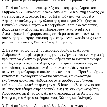
1. Περί αιτήματος του επικεφαλής της μειοψηφίας, Δημοτικού
Συμβούλου κ. Αθανασίου Κανελλόπουλου, «Περί ενημέρωσης για
τις ενέργειες στις οποίες έχει προβεί ή πρόκειται να προβεί ο
Δήμος, αυτοτελώς, για την υλοποίηση του έργου Χάραξης του
Εθνικού Δικτύου Πατρών – Καλαβρύτων μέσω Χαλανδρίτσας,
ιδίως μετά την αδράνεια της Περιφέρειας να το εντάξει σε
Αναπτυξιακό Πρόγραμμα, όπως στο θέμα αυτό αναπτύχθηκε στη
συνάντηση που πραγματοποιήθηκε στην ΄Ανω Βλασία στις 14/06
με πρωτοβουλία της Συντονιστικής Επιτροπής.
2. Περί αιτήματος του Δημοτικού Συμβούλου, κ. Αβραάμ
Ανδριόπουλο, περί ενημέρωσης για τις ενέργειες που έχουν γίνει ή
πρόκειται να γίνουν εκ μέρους του δήμου για τα ιδιωτικά ακίνητα
και συγκεκριμένα, εάν ο Δήμος έχει πραγματοποιήσει ενέργειες
ειδοποίησης των ιδιοκτητών ιδιωτικών οικοπέδων για την
υποχρέωση καθαρισμού αυτών και εάν οι τοπικοί Πρόεδροι έχουν
καταγράψει ακαθάριστα ιδιωτικά οικόπεδα, επικίνδυνα για
εκδήλωση πυρκαγιάς, δεδομένου ότι η προθεσμία δήλωσης
καθαρισμού οικοπέδων ήταν μέχρι 15 Ιουνίου. (Σε συνέχεια του
θέματος που τέθηκε στην προηγούμενη (2η) ειδική συνεδρίαση
Λογοδοσίας της Δημοτικής Αρχής αναφορικά με τις Αντιπυρικές
Ενέργειες του Δήμου σε Δημοτικούς Χώρους και Ακίνητα).
3. Περί αιτήματος το Δημοτικού Συμβούλου, κ. Αναστασίου