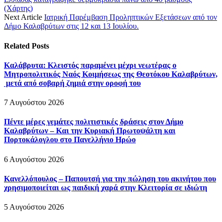
(Χάρτης)
Next Article
Ιατρική Παρέμβαση Προληπτικών Εξετάσεων από τον
Δήμο Καλαβρύτων στις 12 και 13 Ιουλίου.
Related
Posts
Καλάβρυτα: Κλειστός παραμένει μέχρι νεωτέρας ο
Μητροπολιτικός Ναός Κοιμήσεως της Θεοτόκου Καλαβρύτων,
μετά από σοβαρή ζημιά στην οροφή του
7 Αυγούστου 2026
Πέντε μέρες γεμάτες πολιτιστικές δράσεις στον Δήμο
Καλαβρύτων – Και την Κυριακή Πρωτοψάλτη και
Πορτοκάλογλου στο Πανελλήνιο Ηρώο
6 Αυγούστου 2026
Κανελλόπουλος – Παπουτσή για την πώληση του ακινήτου που
χρησιμοποιείται ως παιδική χαρά στην Κλειτορία σε ιδιώτη
5 Αυγούστου 2026