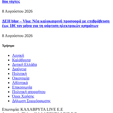
δύο νύχτες
8 Αυγούστου 2026
ΔΕΗ blue – Visa: Νέα καλοκαιρινή προσφορά με επιβράβευση
έως 18€ τον μήνα για τη φόρτιση ηλεκτρικών οχημάτων
8 Αυγούστου 2026
Χρήσιμα
Αρχική
Καλάβρυτα
Δυτική Ελλάδα
Διαύγεια
Πολιτική
Οικονομία
Αθλητικά
Επικοινωνία
Πολιτική απορρήτου
Όροι Χρήσης
Δήλωση Συμμόρφωσης
Επωνυμία: ΚΑΛΑΒΡΥΤΑ LIVE Ε.Ε