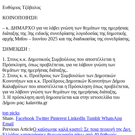
Ευθύμιος Τζόβολος
ΚΟΙΝΟΠΟΙΗΣΗ:
– κ. ΔΗΜΑΡΧΟ για να λάβει γνώση των θεμάτων της ημερήσιας
διάταξης της 3ης ειδικής συνεδρίασης λογοδοσίας της δημοτικής
αρχής Μαΐου – Ιουνίου 2025 και της διαδικασίας της συνεδρίασης.
ΣΗΜΕΙΩΣΗ :
1. Στους κ.κ. Δημοτικούς Συμβούλους που αποστέλλεται η
Πρόσκληση, όπως προβλέπεται, για να λάβουν γνώση των
θεμάτων της ημερήσιας διάταξης..
2. Στους κ. κ. Προέδρους των Συμβουλίων των Δημοτικών
Κοινοτήτων και κ.κ. Προέδρους Δημοτικών Κοινοτήτων Δήμου
Καλαβρύτων που αποστέλλεται η Πρόσκληση όπως προβλέπεται,
για να λάβουν γνώση των θεμάτων της ημερήσιας διάταξης.
3. Η πρόσκληση αυτή δημοσιεύεται και στην ιστοσελίδα του
Δήμου μας: kalavrita.gr
top picks
Share.
Facebook
Twitter
Pinterest
LinkedIn
Tumblr
WhatsApp
Email
Previous Article
Ο καύσωνας καλά κρατεί: Σε ποια περιοχή της Δυτ.
Ελλάδας καταγράφηκε θερμοκρασία πάνω από 40 βαθμούς