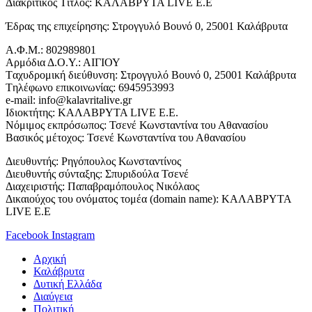
Διακριτικός Τίτλος: ΚΑΛΑΒΡΥΤΑ LIVE E.E
Έδρας της επιχείρησης: Στρογγυλό Βουνό 0, 25001 Καλάβρυτα
Α.Φ.Μ.: 802989801
Αρμόδια Δ.Ο.Υ.: ΑΙΓΙΟΥ
Tαχυδρομική διεύθυνση: Στρογγυλό Βουνό 0, 25001 Καλάβρυτα
Tηλέφωνο επικοινωνίας: 6945953993
e-mail: info@kalavritalive.gr
Iδιοκτήτης: ΚΑΛΑΒΡΥΤΑ LIVE E.E.
Νόμιμος εκπρόσωπος: Τσενέ Κωνσταντίνα του Αθανασίου
Βασικός μέτοχος: Τσενέ Κωνσταντίνα του Αθανασίου
Διευθυντής: Ρηγόπουλος Κωνσταντίνος
Διευθυντής σύνταξης: Σπυριδούλα Τσενέ
Διαχειριστής: Παπαβραμόπουλος Νικόλαος
Δικαιούχος του ονόματος τομέα (domain name): ΚΑΛΑΒΡΥΤΑ
LIVE E.E
Facebook
Instagram
Αρχική
Καλάβρυτα
Δυτική Ελλάδα
Διαύγεια
Πολιτική