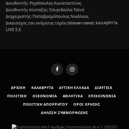
Διευθυντής: Ρηγόπουλος Κωνσταντίνος
Διευθυντής σύνταξης: Σπυριδούλα Τσενέ
Διαχειριστής: Παπαβραμόπουλος Νικόλαος
Δικαιούχος του ονόματος τομέα (domain name): ΚΑΛΑΒΡΥΤΑ
LIVE E.E
Facebook
Instagram
ΑΡΧΙΚΉ
ΚΑΛΆΒΡΥΤΑ
ΔΥΤΙΚΉ ΕΛΛΆΔΑ
ΔΙΑΎΓΕΙΑ
ΠΟΛΙΤΙΚΉ
ΟΙΚΟΝΟΜΊΑ
ΑΘΛΗΤΙΚΆ
ΕΠΙΚΟΙΝΩΝΊΑ
ΠΟΛΙΤΙΚΉ ΑΠΟΡΡΉΤΟΥ
ΌΡΟΙ ΧΡΉΣΗΣ
ΔΉΛΩΣΗ ΣΥΜΜΌΡΦΩΣΗΣ
Αριθμός Πιστοποίησης Μ.Η.Τ. 252151