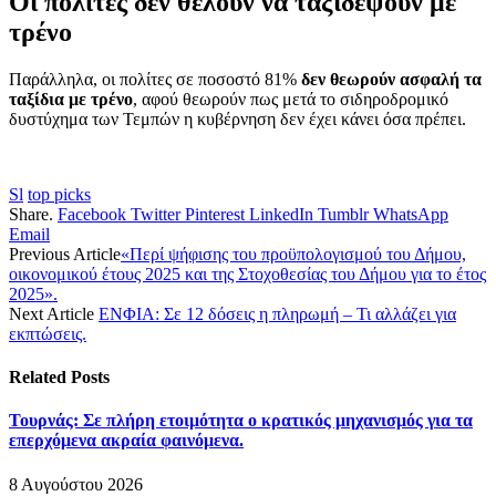
Οι πολίτες δεν θέλουν να ταξιδέψουν με
τρένο
Παράλληλα, οι πολίτες σε ποσοστό 81%
δεν θεωρούν ασφαλή τα
ταξίδια με τρένο
, αφού θεωρούν πως μετά το σιδηροδρομικό
δυστύχημα των Τεμπών η κυβέρνηση δεν έχει κάνει όσα πρέπει.
Sl
top picks
Share.
Facebook
Twitter
Pinterest
LinkedIn
Tumblr
WhatsApp
Email
Previous Article
«Περί ψήφισης του προϋπολογισμού του Δήμου,
οικονομικού έτους 2025 και της Στοχοθεσίας του Δήμου για το έτος
2025».
Next Article
ΕΝΦΙΑ: Σε 12 δόσεις η πληρωμή – Τι αλλάζει για
εκπτώσεις.
Related
Posts
Τουρνάς: Σε πλήρη ετοιμότητα ο κρατικός μηχανισμός για τα
επερχόμενα ακραία φαινόμενα.
8 Αυγούστου 2026