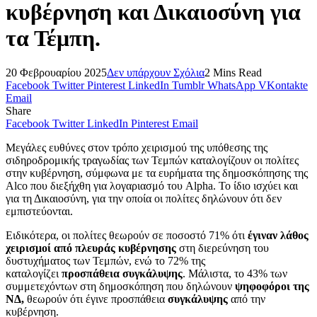
κυβέρνηση και Δικαιοσύνη για
τα Τέμπη.
20 Φεβρουαρίου 2025
Δεν υπάρχουν Σχόλια
2 Mins Read
Facebook
Twitter
Pinterest
LinkedIn
Tumblr
WhatsApp
VKontakte
Email
Share
Facebook
Twitter
LinkedIn
Pinterest
Email
Μεγάλες ευθύνες στον τρόπο χειρισμού της υπόθεσης της
σιδηροδρομικής τραγωδίας των Τεμπών καταλογίζουν οι πολίτες
στην κυβέρνηση, σύμφωνα με τα ευρήματα της δημοσκόπησης της
Alco που διεξήχθη για λογαριασμό του Alpha. Το ίδιο ισχύει και
για τη Δικαιοσύνη, για την οποία οι πολίτες δηλώνουν ότι δεν
εμπιστεύονται.
Ειδικότερα, οι πολίτες θεωρούν σε ποσοστό 71% ότι
έγιναν λάθος
χειρισμοί από πλευράς κυβέρνησης
στη διερεύνηση του
δυστυχήματος των Τεμπών, ενώ το 72% της
καταλογίζει
προσπάθεια συγκάλυψης
. Μάλιστα, το 43% των
συμμετεχόντων στη δημοσκόπηση που δηλώνουν
ψηφοφόροι της
ΝΔ,
θεωρούν ότι έγινε προσπάθεια
συγκάλυψης
από την
κυβέρνηση.