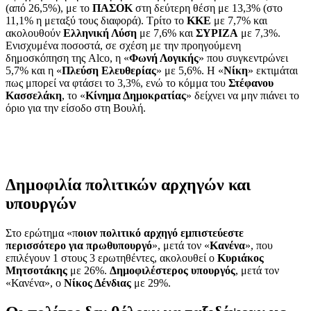
(από 26,5%), με το
ΠΑΣΟΚ
στη δεύτερη θέση με 13,3% (στο
11,1% η μεταξύ τους διαφορά). Τρίτο το
ΚΚΕ
με 7,7% και
ακολουθούν
Ελληνική Λύση
με 7,6% και
ΣΥΡΙΖΑ
με 7,3%.
Ενισχυμένα ποσοστά, σε σχέση με την προηγούμενη
δημοσκόπηση της Alco, η «
Φωνή Λογικής
» που συγκεντρώνει
5,7% και η «
Πλεύση Ελευθερίας
» με 5,6%. Η «
Νίκη
» εκτιμάται
πως μπορεί να φτάσει το 3,3%, ενώ το κόμμα του
Στέφανου
Κασσελάκη
, το «
Κίνημα Δημοκρατίας
» δείχνει να μην πιάνει το
όριο για την είσοδο στη Βουλή.
Δημοφιλία πολιτικών αρχηγών και
υπουργών
Στο ερώτημα «π
οιον πολιτικό αρχηγό εμπιστεύεστε
περισσότερο για πρωθυπουργό
», μετά τον «
Κανένα
», που
επιλέγουν 1 στους 3 ερωτηθέντες, ακολουθεί ο
Κυριάκος
Μητσοτάκης
με 26%.
Δημοφιλέστερος
υπουργός
, μετά τον
«Κανένα», ο
Νίκος Δένδιας
με 29%.