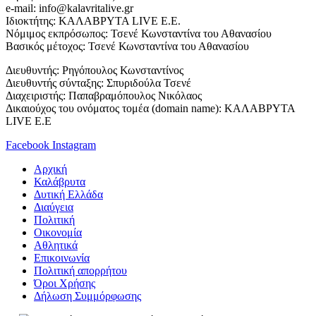
e-mail: info@kalavritalive.gr
Iδιοκτήτης: ΚΑΛΑΒΡΥΤΑ LIVE E.E.
Νόμιμος εκπρόσωπος: Τσενέ Κωνσταντίνα του Αθανασίου
Βασικός μέτοχος: Τσενέ Κωνσταντίνα του Αθανασίου
Διευθυντής: Ρηγόπουλος Κωνσταντίνος
Διευθυντής σύνταξης: Σπυριδούλα Τσενέ
Διαχειριστής: Παπαβραμόπουλος Νικόλαος
Δικαιούχος του ονόματος τομέα (domain name): ΚΑΛΑΒΡΥΤΑ
LIVE E.E
Facebook
Instagram
Αρχική
Καλάβρυτα
Δυτική Ελλάδα
Διαύγεια
Πολιτική
Οικονομία
Αθλητικά
Επικοινωνία
Πολιτική απορρήτου
Όροι Χρήσης
Δήλωση Συμμόρφωσης