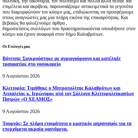
πολιτική, την οικονομία, τον πολιτισμό και πολλά άλλα πεδία! Με
επιμέλεια και ακρίβεια, παρουσιάζουμε αντικειμενικά τα γεγονότα
που διαμορφώνουν τον κόσμο μας, επιδιώκοντας να προσφέρουμε
στους αναγνώστες μας μια πλήρη εικόνα της επικαιρότητας. Και
βεβαιώς θα φιλοξενούμε άρθρα ,
δημοσιεύσεις συλλόγων που δραστηριοποιούνται οπουδήποτε στον
κόσμο και έχουν αναφορά στον δήμο Καλαβρύτων.
Οι Επιλογές μας
Βόνιτσα: Συγκρούστηκε με αγριογούρουνο και κατέληξε
τραυματίας στο νοσοκομείο
9 Αυγούστου 2026
Κλειτορία: Τιμήθηκε ο Μητροπολίτης Καλαβρύτων και
Αιγιαλείας κ. Ιερώνυμος από τον Σύλλογο Κλειτορολευκασίων
Πατρών «Ο ΧΕΛΜΟΣ»
9 Αυγούστου 2026
Τουρνάς: Σε πλήρη ετοιμότητα ο κρατικός μηχανισμός για τα
επερχόμενα ακραία φαινόμενα.