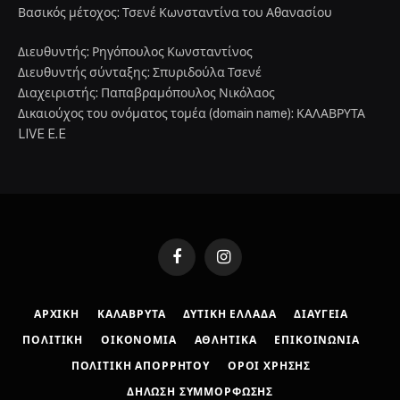
Βασικός μέτοχος: Τσενέ Κωνσταντίνα του Αθανασίου
Διευθυντής: Ρηγόπουλος Κωνσταντίνος
Διευθυντής σύνταξης: Σπυριδούλα Τσενέ
Διαχειριστής: Παπαβραμόπουλος Νικόλαος
Δικαιούχος του ονόματος τομέα (domain name): ΚΑΛΑΒΡΥΤΑ
LIVE E.E
Facebook
Instagram
ΑΡΧΙΚΉ
ΚΑΛΆΒΡΥΤΑ
ΔΥΤΙΚΉ ΕΛΛΆΔΑ
ΔΙΑΎΓΕΙΑ
ΠΟΛΙΤΙΚΉ
ΟΙΚΟΝΟΜΊΑ
ΑΘΛΗΤΙΚΆ
ΕΠΙΚΟΙΝΩΝΊΑ
ΠΟΛΙΤΙΚΉ ΑΠΟΡΡΉΤΟΥ
ΌΡΟΙ ΧΡΉΣΗΣ
ΔΉΛΩΣΗ ΣΥΜΜΌΡΦΩΣΗΣ