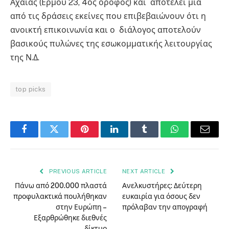
Αχαΐας (Ερμού 23, 4ος όροφος) και αποτελεί μια
από τις δράσεις εκείνες που επιβεβαιώνουν ότι η
ανοικτή επικοινωνία και ο διάλογος αποτελούν
βασικούς πυλώνες της εσωκομματικής λειτουργίας
της Ν.Δ.
top picks
Facebook
Twitter
Pinterest
LinkedIn
Tumblr
WhatsApp
Email
PREVIOUS ARTICLE
NEXT ARTICLE
Πάνω από 200.000 πλαστά
Ανελκυστήρες: Δεύτερη
προφυλακτικά πουλήθηκαν
ευκαιρία για όσους δεν
στην Ευρώπη –
πρόλαβαν την απογραφή
Εξαρθρώθηκε διεθνές
δίκτυο