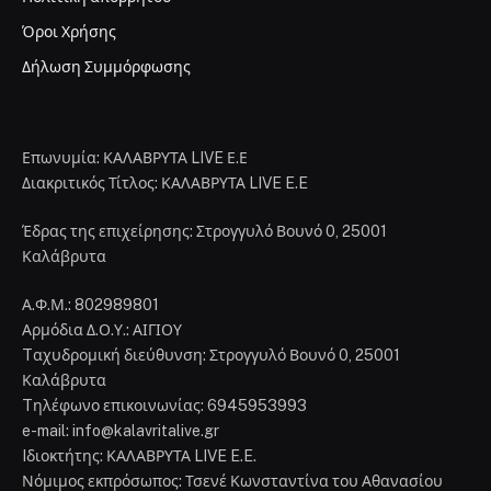
Όροι Χρήσης
Δήλωση Συμμόρφωσης
Επωνυμία: ΚΑΛΑΒΡΥΤΑ LIVE Ε.Ε
Διακριτικός Τίτλος: ΚΑΛΑΒΡΥΤΑ LIVE E.E
Έδρας της επιχείρησης: Στρογγυλό Βουνό 0, 25001
Καλάβρυτα
Α.Φ.Μ.: 802989801
Αρμόδια Δ.Ο.Υ.: ΑΙΓΙΟΥ
Tαχυδρομική διεύθυνση: Στρογγυλό Βουνό 0, 25001
Καλάβρυτα
Tηλέφωνο επικοινωνίας: 6945953993
e-mail: info@kalavritalive.gr
Iδιοκτήτης: ΚΑΛΑΒΡΥΤΑ LIVE E.E.
Νόμιμος εκπρόσωπος: Τσενέ Κωνσταντίνα του Αθανασίου