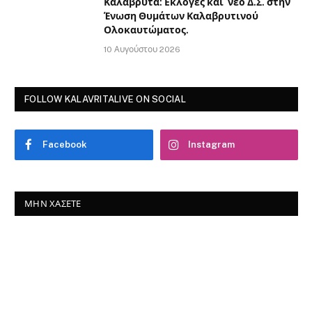
Καλάβρυτα: Εκλογές και νέο Δ.Σ. στην
Ένωση Θυμάτων Καλαβρυτινού
Ολοκαυτώματος.
10 Αυγούστου 2026
FOLLOW KALAVRITALIVE ON SOCIAL
Facebook
Instagram
ΜΗΝ ΧΆΣΕΤΕ