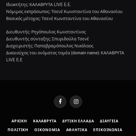
Iδιοκτήτης: ΚΑΛΑΒΡΥΤΑ LIVE E.E.
Νόμιμος εκπρόσωπος: Τσενέ Κωνσταντίνα του Αθανασίου
Βασικός μέτοχος: Τσενέ Κωνσταντίνα του Αθανασίου
Διευθυντής: Ρηγόπουλος Κωνσταντίνος
Διευθυντής σύνταξης: Σπυριδούλα Τσενέ
Διαχειριστής: Παπαβραμόπουλος Νικόλαος
Δικαιούχος του ονόματος τομέα (domain name): ΚΑΛΑΒΡΥΤΑ
LIVE E.E
Facebook
Instagram
ΑΡΧΙΚΉ
ΚΑΛΆΒΡΥΤΑ
ΔΥΤΙΚΉ ΕΛΛΆΔΑ
ΔΙΑΎΓΕΙΑ
ΠΟΛΙΤΙΚΉ
ΟΙΚΟΝΟΜΊΑ
ΑΘΛΗΤΙΚΆ
ΕΠΙΚΟΙΝΩΝΊΑ