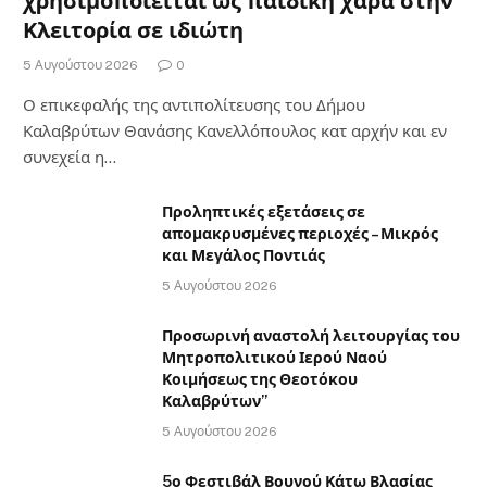
χρησιμοποιείται ως παιδική χαρά στην
Κλειτορία σε ιδιώτη
5 Αυγούστου 2026
0
Ο επικεφαλής της αντιπολίτευσης του Δήμου
Καλαβρύτων Θανάσης Κανελλόπουλος κατ αρχήν και εν
συνεχεία η…
Προληπτικές εξετάσεις σε
απομακρυσμένες περιοχές – Μικρός
και Μεγάλος Ποντιάς
5 Αυγούστου 2026
Προσωρινή αναστολή λειτουργίας του
Μητροπολιτικού Ιερού Ναού
Κοιμήσεως της Θεοτόκου
Καλαβρύτων”
5 Αυγούστου 2026
5ο Φεστιβάλ Βουνού Κάτω Βλασίας