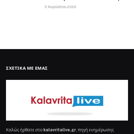
5 Αυγούστου 2026
ΣΧΕΤΙΚΆ ΜΕ ΕΜΆΣ
Καλώς ήρθατε στο
kalavritalive.gr
, πηγή ενημέρωσης