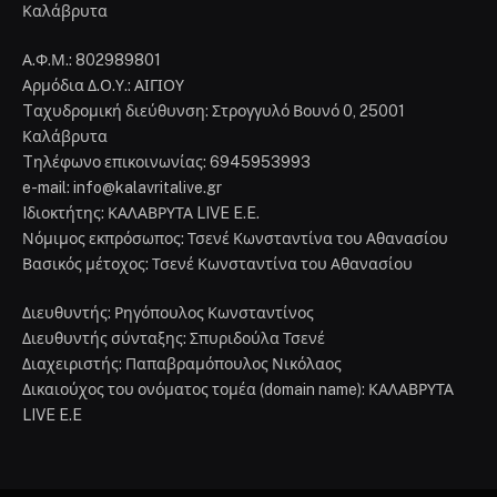
Καλάβρυτα
Α.Φ.Μ.: 802989801
Αρμόδια Δ.Ο.Υ.: ΑΙΓΙΟΥ
Tαχυδρομική διεύθυνση: Στρογγυλό Βουνό 0, 25001
Καλάβρυτα
Tηλέφωνο επικοινωνίας: 6945953993
e-mail: info@kalavritalive.gr
Iδιοκτήτης: ΚΑΛΑΒΡΥΤΑ LIVE E.E.
Νόμιμος εκπρόσωπος: Τσενέ Κωνσταντίνα του Αθανασίου
Βασικός μέτοχος: Τσενέ Κωνσταντίνα του Αθανασίου
Διευθυντής: Ρηγόπουλος Κωνσταντίνος
Διευθυντής σύνταξης: Σπυριδούλα Τσενέ
Διαχειριστής: Παπαβραμόπουλος Νικόλαος
Δικαιούχος του ονόματος τομέα (domain name): ΚΑΛΑΒΡΥΤΑ
LIVE E.E