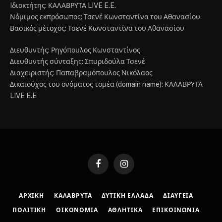
Iδιοκτήτης: ΚΑΛΑΒΡΥΤΑ LIVE E.E.
Νόμιμος εκπρόσωπος: Τσενέ Κωνσταντίνα του Αθανασίου
Βασικός μέτοχος: Τσενέ Κωνσταντίνα του Αθανασίου
Διευθυντής: Ρηγόπουλος Κωνσταντίνος
Διευθυντής σύνταξης: Σπυριδούλα Τσενέ
Διαχειριστής: Παπαβραμόπουλος Νικόλαος
Δικαιούχος του ονόματος τομέα (domain name): ΚΑΛΑΒΡΥΤΑ
LIVE E.E
Facebook
Instagram
ΑΡΧΙΚΉ
ΚΑΛΆΒΡΥΤΑ
ΔΥΤΙΚΉ ΕΛΛΆΔΑ
ΔΙΑΎΓΕΙΑ
ΠΟΛΙΤΙΚΉ
ΟΙΚΟΝΟΜΊΑ
ΑΘΛΗΤΙΚΆ
ΕΠΙΚΟΙΝΩΝΊΑ