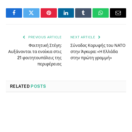
Facebook
Twitter
Pinterest
LinkedIn
Tumblr
WhatsApp
Email
PREVIOUS ARTICLE
NEXT ARTICLE
Φοιτητική Στέγη:
Σύνοδος Κορυφής του ΝΑΤΟ
Αυξάνονται τα ενοίκια στις
στην Άγκυρα: «Η Ελλάδα
21 φοιτητουπόλεις της
στην πρώτη γραμμή»
περιφέρειας
RELATED
POSTS