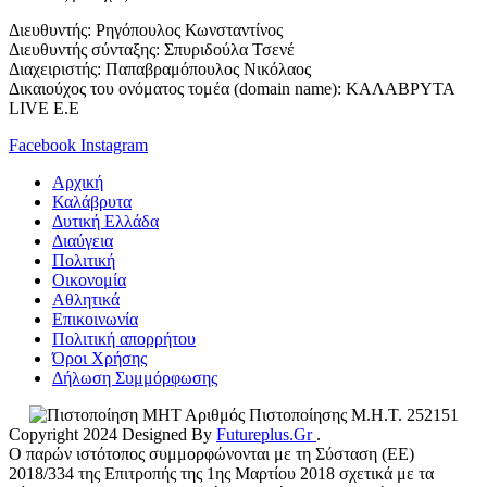
Διευθυντής: Ρηγόπουλος Κωνσταντίνος
Διευθυντής σύνταξης: Σπυριδούλα Τσενέ
Διαχειριστής: Παπαβραμόπουλος Νικόλαος
Δικαιούχος του ονόματος τομέα (domain name): ΚΑΛΑΒΡΥΤΑ
LIVE E.E
Facebook
Instagram
Αρχική
Καλάβρυτα
Δυτική Ελλάδα
Διαύγεια
Πολιτική
Οικονομία
Αθλητικά
Επικοινωνία
Πολιτική απορρήτου
Όροι Χρήσης
Δήλωση Συμμόρφωσης
Αριθμός Πιστοποίησης Μ.Η.Τ. 252151
Copyright 2024 Designed By
Futureplus.Gr
.
Ο παρών ιστότοπος συμμορφώνονται με τη Σύσταση (ΕΕ)
2018/334 της Επιτροπής της 1ης Μαρτίου 2018 σχετικά με τα