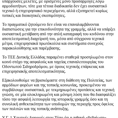
υπάρχουσες μελέτες, με ορισμένες μόνο προσαρμογές λόγω
αρμοδιοτήτων, τότε μια τέτοια διαδικασία δεν έχει ουσιαστικό
τεχνικό ή επιχειρησιακό περιεχόμενο, αλλά εξυπηρετεί κυρίως
τυπικές και διοικητικές σκοπιμότητες.
Το πραγματικό ζητούμενο δεν είναι να επαναλαμβάνονται
διαπιστώσεις για την επικινδυνότητα της γραμμής, αλλά να υπάρξει
ουσιαστική μετάβαση από την απλή καταγραφή του κινδύνου στην
αποτελεσματική διαχείρισή του, μέσα από σύγχρονα τεχνικά
μέτρα, επιχειρησιακά πρωτόκολλα και συστήματα συνεχούς
παρακολούθησης και παρέμβασης.
Το ΤΕΕ Δυτικής Ελλάδας παραμένει σταθερά προσηλωμένο στον
κοινό στόχο της ασφαλούς και ταχείας επαναλειτουργίας του
Οδοντωτού Σιδηροδρόμου, με όρους τεχνικής επάρκειας και
επιχειρησιακής αποτελεσματικότητας.
Εξακολουθούμε να βρισκόμαστε στη διάθεση της Πολιτείας, των
αρμόδιων φορέων και της τοπικής κοινωνίας, προκειμένου να
συμβάλουμε ουσιαστικά, με τεκμηριωμένες προτάσεις και τεχνική
γνώση, σε μία ολοκληρωμένη και μόνιμη λύση που θα διασφαλίζει
τόσο την ασφαλή λειτουργία της ιστορικής γραμμής όσο και τη
συνολική ανθεκτικότητα των υποδομών της περιοχής προς όφελος
των πολιτών και της τοπικής ανάπτυξης.
Υ.Γ.-1 Χτεσινές διαρροές στον Τύπο ότι η πιθανή «βεβαίωση»