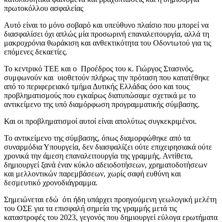
πρωτοκόλλου ασφαλείας
Αυτό είναι το μόνο σοβαρό και υπεύθυνο πλαίσιο που μπορεί να
διασφαλίσει όχι απλώς μία προσωρινή επαναλειτουργία, αλλά τη
μακροχρόνια θωράκιση και ανθεκτικότητα του Οδοντωτού για τις
επόμενες δεκαετίες.
Το κεντρικό ΤΕΕ και ο Προέδρος του κ. Γιώργος Στασινός,
συμφωνούν και υιοθετούν πλήρως την πρόταση που κατατέθηκε
από το περιφερειακό τμήμα Δυτικής Ελλάδας όσο και τους
προβληματισμούς που εγκαίρως διατυπώσαμε σχετικά με το
αντικείμενο της υπό διαμόρφωση προγραμματικής σύμβασης.
Και οι προβληματισμοί αυτοί είναι απολύτως συγκεκριμένοι.
Το αντικείμενο της σύμβασης, όπως διαμορφώθηκε από τα
συναρμόδια Υπουργεία, δεν διασφαλίζει ούτε επιχειρησιακά ούτε
χρονικά την άμεση επαναλειτουργία της γραμμής. Αντίθετα,
δημιουργεί ξανά έναν κύκλο αδειοδοτήσεων, χρηματοδοτήσεων
και μελλοντικών παρεμβάσεων, χωρίς σαφή ευθύνη και
δεσμευτικό χρονοδιάγραμμα.
Σημειώνεται εδώ ότι ήδη υπάρχει προηγούμενη γεωλογική μελέτη
του ΟΣΕ για τα επισφαλή σημεία της γραμμής μετά τις
καταστροφές του 2023, γεγονός που δημιουργεί εύλογα ερωτήματα