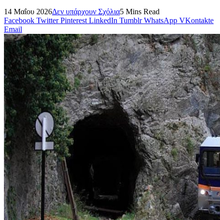
14 Μαΐου 2026
Δεν υπάρχουν Σχόλια
5 Mins Read
Facebook
Twitter
Pinterest
LinkedIn
Tumblr
WhatsApp
VKontakte
Email