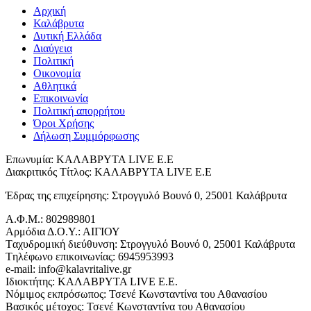
Αρχική
Καλάβρυτα
Δυτική Ελλάδα
Διαύγεια
Πολιτική
Οικονομία
Αθλητικά
Επικοινωνία
Πολιτική απορρήτου
Όροι Χρήσης
Δήλωση Συμμόρφωσης
Επωνυμία: ΚΑΛΑΒΡΥΤΑ LIVE Ε.Ε
Διακριτικός Τίτλος: ΚΑΛΑΒΡΥΤΑ LIVE E.E
Έδρας της επιχείρησης: Στρογγυλό Βουνό 0, 25001 Καλάβρυτα
Α.Φ.Μ.: 802989801
Αρμόδια Δ.Ο.Υ.: ΑΙΓΙΟΥ
Tαχυδρομική διεύθυνση: Στρογγυλό Βουνό 0, 25001 Καλάβρυτα
Tηλέφωνο επικοινωνίας: 6945953993
e-mail: info@kalavritalive.gr
Iδιοκτήτης: ΚΑΛΑΒΡΥΤΑ LIVE E.E.
Νόμιμος εκπρόσωπος: Τσενέ Κωνσταντίνα του Αθανασίου
Βασικός μέτοχος: Τσενέ Κωνσταντίνα του Αθανασίου