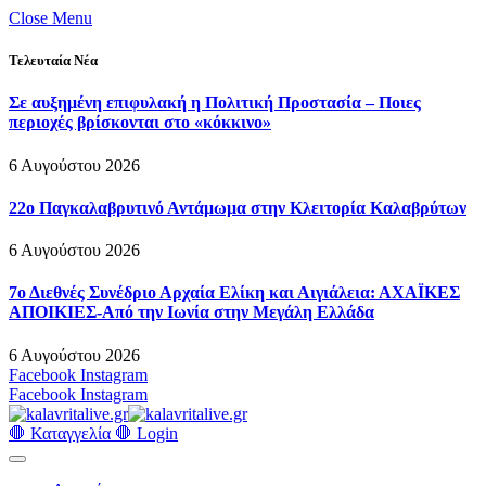
Close Menu
Τελευταία Νέα
Σε αυξημένη επιφυλακή η Πολιτική Προστασία – Ποιες
περιοχές βρίσκονται στο «κόκκινο»
6 Αυγούστου 2026
22ο Παγκαλαβρυτινό Αντάμωμα στην Κλειτορία Καλαβρύτων
6 Αυγούστου 2026
7ο Διεθνές Συνέδριο Αρχαία Ελίκη και Αιγιάλεια: ΑΧΑΪΚΕΣ
ΑΠΟΙΚΙΕΣ-Από την Ιωνία στην Μεγάλη Ελλάδα
6 Αυγούστου 2026
Facebook
Instagram
Facebook
Instagram
🛑 Καταγγελία 🛑
Login