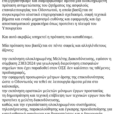
επεξεργαστήκαμε και διαμορφώσαμε άμεσα μία ολοκληρωμένη
πρόταση αντιμετώπισης του ζητήματος της ασφαλούς
επαναλειτουργίας του Οδοντωτού, η οποία βασίζεται σε
συγκεκριμένο ολιστικό επιχειρησιακό σχεδιασμό, σαφή τεχνικά
βήματα και ενιαίο μηχανισμό ευθύνης και εφαρμογής και όχι
αποσπασματικού χαρακτήρα όπως προτείνει η πλευρά του
Υπουργείου
Και αυτό ακριβώς υπηρετεί η πρόταση που καταθέσαμε.
Μία πρόταση που βασίζεται σε πέντε σαφείς και αλληλένδετους
άξονες:
την εκπόνηση ολοκληρωμένης Μελέτης Διακινδύνευσης, εφόσον η
σύμβαση 2383/2024 για γεωλογική διερεύνηση επισφαλών
σημείων που έχει παραδοθεί στον ΟΣΕ δεν καλύπτει τις τιθέμενες
προδιαγραφές,
την εφαρμογή προσωρινών μέτρων άρσης της επικινδυνότητας
ώστε ο Οδοντωτός να τεθεί σε λειτουργία άμεσα μέσα στο
καλοκαίρι,
την εκπόνηση οριστικών μελετών μόνιμων έργων προστασίας
τη δημοπράτηση και τεχνική επίβλεψη των τεχνικών εργων που θα
προτείνει η μελέτη διακινδύνευσης,
καθώς και την εγκατάσταση ολοκληρωμένου συστήματος
τηλεανίχνευσης, παρακολούθησης και έγκαιρης προειδοποίησης για
κατολισθητικά φαινόμενα και βραχοπτώσεις και η δημιουργία