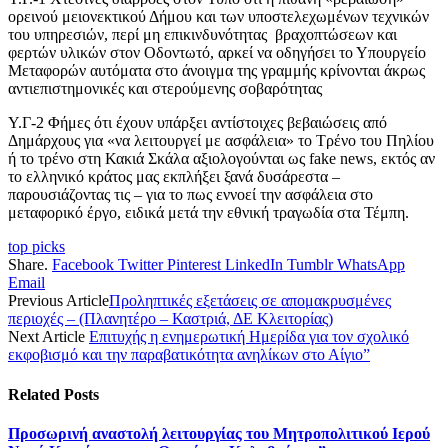
ορεινού μειονεκτικού Δήμου και των υποστελεχωμένων τεχνικών
του υπηρεσιών, περί μη επικινδυνότητας βραχοπτώσεων και
φερτών υλικών στον Οδοντωτό, αρκεί να οδηγήσει το Υπουργείο
Μεταφορών αυτόματα στο άνοιγμα της γραμμής κρίνονται άκρως
αντιεπιστημονικές και στερούμενης σοβαρότητας
Υ.Γ-2 Φήμες ότι έχουν υπάρξει αντίστοιχες βεβαιώσεις από
Δημάρχους για «να λειτουργεί με ασφάλεια» το Τρένο του Πηλίου
ή το τρένο στη Κακιά Σκάλα αξιολογούνται ως fake news, εκτός αν
το ελληνικό κράτος μας εκπλήξει ξανά δυσάρεστα –
παρουσιάζοντας τις – για το πως εννοεί την ασφάλεια στο
μεταφορικό έργο, ειδικά μετά την εθνική τραγωδία στα Τέμπη.
top picks
Share.
Facebook
Twitter
Pinterest
LinkedIn
Tumblr
WhatsApp
Email
Previous Article
Προληπτικές εξετάσεις σε απομακρυσμένες
περιοχές – (Πλανητέρο – Καστριά, ΔΕ Κλειτορίας)
Next Article
Επιτυχής η ενημερωτική Ημερίδα για τον σχολικό
εκφοβισμό και την παραβατικότητα ανηλίκων στο Αίγιο”
Related
Posts
Προσωρινή αναστολή λειτουργίας του Μητροπολιτικού Ιερού