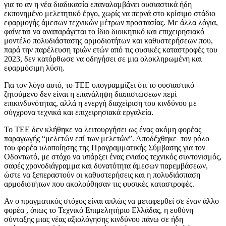
για το αν η νέα διαδικασία επαναλαμβάνει ουσιαστικά ήδη
εκπονημένο μελετητικό έργο, χωρίς να περνά στο κρίσιμο στάδιο
εφαρμογής άμεσων τεχνικών μέτρων προστασίας. Με άλλα λόγια,
φαίνεται να αναπαράγεται το ίδιο διοικητικό και επιχειρησιακό
μοντέλο πολυδιάστασης αρμοδιοτήτων και καθυστερήσεων που,
παρά την παρέλευση τριών ετών από τις φυσικές καταστροφές του
2023, δεν κατόρθωσε να οδηγήσει σε μια ολοκληρωμένη και
εφαρμόσιμη λύση.
Για τον λόγο αυτό, το ΤΕΕ υπογραμμίζει ότι το ουσιαστικό
ζητούμενο δεν είναι η επανάληψη διαπιστώσεων περί
επικινδυνότητας, αλλά η ενεργή διαχείριση του κινδύνου με
σύγχρονα τεχνικά και επιχειρησιακά εργαλεία.
Το ΤΕΕ δεν κλήθηκε να λειτουργήσει ως ένας ακόμη φορέας
παραγωγής “μελετών επί των μελετών”. Αποδέχθηκε τον ρόλο
του φορέα υλοποίησης της Προγραμματικής Σύμβασης για τον
Οδοντωτό, με στόχο να υπάρξει ένας ενιαίος τεχνικός συντονισμός,
σαφές χρονοδιάγραμμα και δυνατότητα άμεσων παρεμβάσεων,
ώστε να ξεπεραστούν οι καθυστερήσεις και η πολυδιάσπαση
αρμοδιοτήτων που ακολούθησαν τις φυσικές καταστροφές.
Αν ο πραγματικός στόχος είναι απλώς να μεταφερθεί σε έναν άλλο
φορέα , όπως το Τεχνικό Επιμελητήριο Ελλάδας, η ευθύνη
σύνταξης μιας νέας αξιολόγησης κινδύνου πάνω σε ήδη