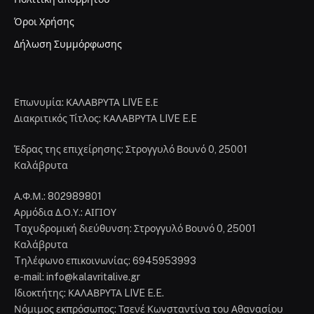
Όροι Χρήσης
Δήλωση Συμμόρφωσης
Επωνυμία: ΚΑΛΑΒΡΥΤΑ LIVE Ε.Ε
Διακριτικός Τίτλος: ΚΑΛΑΒΡΥΤΑ LIVE E.E
Έδρας της επιχείρησης: Στρογγυλό Βουνό 0, 25001
Καλάβρυτα
Α.Φ.Μ.: 802989801
Αρμόδια Δ.Ο.Υ.: ΑΙΓΙΟΥ
Tαχυδρομική διεύθυνση: Στρογγυλό Βουνό 0, 25001
Καλάβρυτα
Tηλέφωνο επικοινωνίας: 6945953993
e-mail: info@kalavritalive.gr
Iδιοκτήτης: ΚΑΛΑΒΡΥΤΑ LIVE E.E.
Νόμιμος εκπρόσωπος: Τσενέ Κωνσταντίνα του Αθανασίου