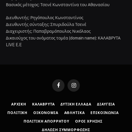
Βασικός μέτοχος: Τσενέ Κωνσταντίνα του Αθανασίου
Διευθυντής: Ρηγόπουλος Κωνσταντίνος
Διευθυντής σύνταξης: Σπυριδούλα Τσενέ
Διαχειριστής: Παπαβραμόπουλος Νικόλαος
Δικαιούχος του ονόματος τομέα (domain name): ΚΑΛΑΒΡΥΤΑ
LIVE E.E
Facebook
Instagram
ΑΡΧΙΚΉ
ΚΑΛΆΒΡΥΤΑ
ΔΥΤΙΚΉ ΕΛΛΆΔΑ
ΔΙΑΎΓΕΙΑ
ΠΟΛΙΤΙΚΉ
ΟΙΚΟΝΟΜΊΑ
ΑΘΛΗΤΙΚΆ
ΕΠΙΚΟΙΝΩΝΊΑ
ΠΟΛΙΤΙΚΉ ΑΠΟΡΡΉΤΟΥ
ΌΡΟΙ ΧΡΉΣΗΣ
ΔΉΛΩΣΗ ΣΥΜΜΌΡΦΩΣΗΣ