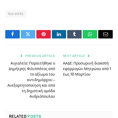
top picks
Facebook
Twitter
Pinterest
LinkedIn
Tumblr
WhatsApp
Email
PREVIOUS ARTICLE
NEXT ARTICLE
Αιγιαλεία: Παραιτήθηκε ο
ΑΑΔΕ: Προσωρινή διακοπή
Δημήτρης Φιλιππάτος από
εφαρμογών Μητρώου από 1
το αξίωμα του
έως 10 Μαρτίου
αντιδημάρχου –
Ανεξαρτητοποίηση και από
τη δημοτική ομάδα
Ανδριόπουλου
RELATED
POSTS