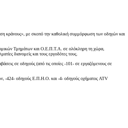
χρήση κράνους», με σκοπό την καθολική συμμόρφωση των οδηγών και
υνομικών Τμημάτων και Ο.Ε.Π.Τ.Α. σε ολόκληρη τη χώρα,
ατίες διανομείς και τους εργοδότες τους.
βάσεις σε οδηγούς (από τις οποίες -101- σε εργαζόμενους σε
λων, -424- οδηγούς Ε.Π.Η.Ο. και -4- οδηγούς οχήματος ATV