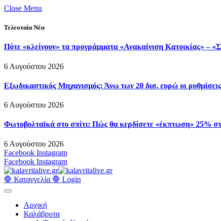
Close Menu
Τελευταία Νέα
Πότε «κλείνουν» τα προγράμματα «Ανακαίνιση Κατοικίας» – «Σπ
6 Αυγούστου 2026
Εξωδικαστικός Μηχανισμός: Άνω των 20 δισ. ευρώ οι ρυθμίσεις
6 Αυγούστου 2026
Φωτοβολταϊκά στο σπίτι: Πώς θα κερδίσετε «έκπτωση» 25% σ
6 Αυγούστου 2026
Facebook
Instagram
Facebook
Instagram
🛑 Καταγγελία 🛑
Login
Αρχική
Καλάβρυτα