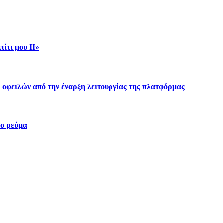
ίτι μου ΙΙ»
 οφειλών από την έναρξη λειτουργίας της πλατφόρμας
το ρεύμα