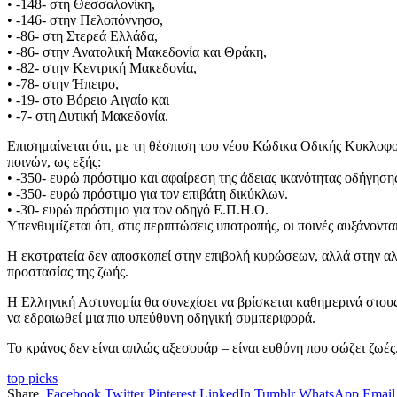
• -148- στη Θεσσαλονίκη,
• -146- στην Πελοπόννησο,
• -86- στη Στερεά Ελλάδα,
• -86- στην Ανατολική Μακεδονία και Θράκη,
• -82- στην Κεντρική Μακεδονία,
• -78- στην Ήπειρο,
• -19- στο Βόρειο Αιγαίο και
• -7- στη Δυτική Μακεδονία.
Επισημαίνεται ότι, με τη θέσπιση του νέου Κώδικα Οδικής Κυκλοφο
ποινών, ως εξής:
• -350- ευρώ πρόστιμο και αφαίρεση της άδειας ικανότητας οδήγησης 
• -350- ευρώ πρόστιμο για τον επιβάτη δικύκλων.
• -30- ευρώ πρόστιμο για τον οδηγό Ε.Π.Η.Ο.
Υπενθυμίζεται ότι, στις περιπτώσεις υποτροπής, οι ποινές αυξάνοντα
Η εκστρατεία δεν αποσκοπεί στην επιβολή κυρώσεων, αλλά στην αλ
προστασίας της ζωής.
Η Ελληνική Αστυνομία θα συνεχίσει να βρίσκεται καθημερινά στους
να εδραιωθεί μια πιο υπεύθυνη οδηγική συμπεριφορά.
Το κράνος δεν είναι απλώς αξεσουάρ – είναι ευθύνη που σώζει ζωές
top picks
Share.
Facebook
Twitter
Pinterest
LinkedIn
Tumblr
WhatsApp
Email