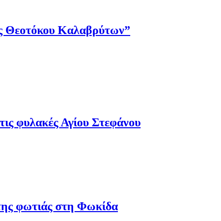
ης Θεοτόκου Καλαβρύτων”
τις φυλακές Αγίου Στεφάνου
 της φωτιάς στη Φωκίδα