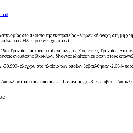
mail
ής Αστυνομίας στο πλαίσιο της εκστρατείας «Μηδενική ανοχή στη μη 
Προσωπικών Ηλεκτρικών Οχημάτων).
χέδιο Τροχαίας, αστυνομικοί από όλες τις Υπηρεσίες Τροχαίας, Αστ
ήσεις ενοικίασης δίκυκλων, δίνοντας ιδιαίτερη έμφαση στους επαγγελμ
 -33.999- έλεγχοι, στο πλαίσιο των οποίων βεβαιώθηκαν -2.664- παρα
δίκυκλων (από τους οποίους -111- διανομείς), -317- επιβάτες δίκυκ
ις: