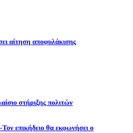
έσει αίτηση αποφυλάκισης
λαίσιο στήριξης πολιτών
-Τον επικήδειο θα εκφωνήσει ο