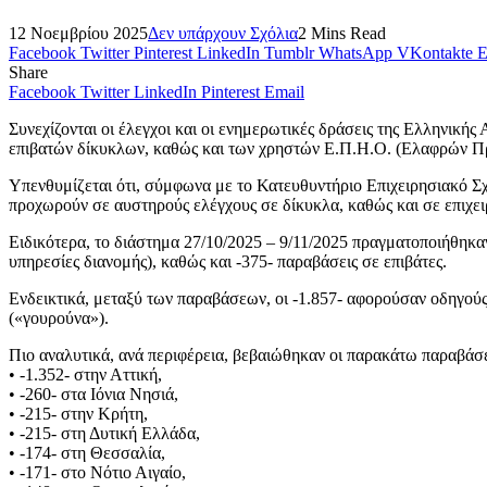
12 Νοεμβρίου 2025
Δεν υπάρχουν Σχόλια
2 Mins Read
Facebook
Twitter
Pinterest
LinkedIn
Tumblr
WhatsApp
VKontakte
E
Share
Facebook
Twitter
LinkedIn
Pinterest
Email
Συνεχίζονται οι έλεγχοι και οι ενημερωτικές δράσεις της Ελληνικ
επιβατών δίκυκλων, καθώς και των χρηστών Ε.Π.Η.Ο. (Ελαφρών 
Υπενθυμίζεται ότι, σύμφωνα με το Κατευθυντήριο Επιχειρησιακό Σ
προχωρούν σε αυστηρούς ελέγχους σε δίκυκλα, καθώς και σε επιχειρ
Ειδικότερα, το διάστημα 27/10/2025 – 9/11/2025 πραγματοποιήθηκαν
υπηρεσίες διανομής), καθώς και -375- παραβάσεις σε επιβάτες.
Ενδεικτικά, μεταξύ των παραβάσεων, οι -1.857- αφορούσαν οδηγούς 
(«γουρούνα»).
Πιο αναλυτικά, ανά περιφέρεια, βεβαιώθηκαν οι παρακάτω παραβάσε
• -1.352- στην Αττική,
• -260- στα Ιόνια Νησιά,
• -215- στην Κρήτη,
• -215- στη Δυτική Ελλάδα,
• -174- στη Θεσσαλία,
• -171- στο Νότιο Αιγαίο,