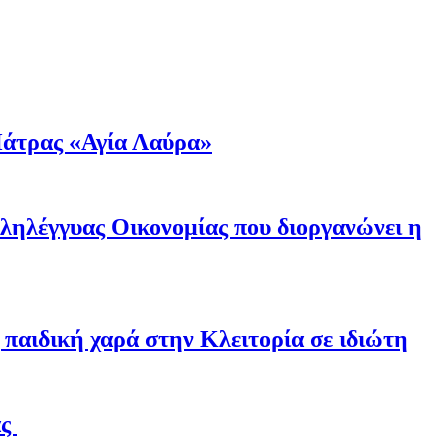
άτρας «Αγία Λαύρα»
λληλέγγυας Οικονομίας που διοργανώνει η
παιδική χαρά στην Κλειτορία σε ιδιώτη
άς