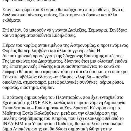
Στον πολυχώρο του Κέντρου θα υπάρχουν επίσης οθόνες, βίντεο,
διαδραστικοί πίνακες, αφίσες, Επιστηµονικά όργανα και άλλα
εκθέµατα.
Επί πλέον, θα µπορούν να γίνονται Διαλέξεις, Σεµινάρια, Συνέδρια
και να πραγµατοποιούνται Εκδηλώσεις.
Πέραν του κυρίως αντικειµένου της Αστρονοµίας, ο προτεινόµενος
Φορέας θα περιλαµβάνει και άλλα συγγενή πεδία. Η
Διεπιστηµονική προσέγγιση της Σύγχρονης Επιστήµης αυτές της
Γης µε εκείνες του Διαστήµατος, δίνοντας έτσι µια ολιστική εικόνα
της Επιστηµονικής Γνώσης και ευαισθητοποιώντας το κοινό σε
διάφορα θέµατα, που αφορούν τόσο το άµεσο όσο και το ευρύτερο
Γήινο περιβάλλον: έδαφος –υπέδαφος, χλωρίδα – πανίδα,
οικολογία, ατµόσφαιρα, µετεωρολογικές συνθήκες, αέριοι ρύποι,
ουρανός, διάστηµα, σύµπαν.
Η πρόταση δηµιουργίας του Πλανηταρίου, που έχει ενταχθεί στο
Σχεδιασµό της ΟΧΕ ΑΚΕ, καθώς και η προτεινόµενη Δηµιουργία
Εκπαιδευτικού – Επιστηµονικού Συνεδριακού Κέντρου στη πρ.
Μαθητική Εστία Καλαβρύτων, µετά και την ολοκλήρωση της
µελέτης αναβάθµισης του Κτιρίου, που έχει ολοκληρωθεί από το
ΙΝΕΔΙΒΙΜ του Υπουργείου Παιδείας, θα αποτελέσει ένα ακόµα
βήµα Αποκέντρωσης και θα δώσει σημαντική ώθηση στην