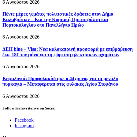
6 Αυγούστου 2026
Πέντε μέρες γεμάτες πολιτιστικές δράσεις στον Δήμο
Καλαβρύτων – Και την Κυριακή Πρωτοψάλτη και
Πορτοκάλογλου στο Πανελλήνιο Ηρώο
6 Αυγούστου 2026
ΔΕΗ blue – Visa: Νέα καλοκαιρινή προσφορά με επιβράβευση
έως 18€ τον μήνα για τη φόρτιση ηλεκτρικών οχημάτων
6 Αυγούστου 2026
Κεφαλονιά: Προφυλακίστηκε ο 44χρονος για τη μεγάλη
πυρκαγιά – Μεταφέρεται στις φυλακές Αγίου Στεφάνου
6 Αυγούστου 2026
Follow Kalavritalive on Social
Facebook
Instagram