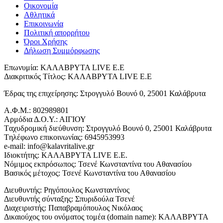
Οικονομία
Αθλητικά
Επικοινωνία
Πολιτική απορρήτου
Όροι Χρήσης
Δήλωση Συμμόρφωσης
Επωνυμία: ΚΑΛΑΒΡΥΤΑ LIVE Ε.Ε
Διακριτικός Τίτλος: ΚΑΛΑΒΡΥΤΑ LIVE E.E
Έδρας της επιχείρησης: Στρογγυλό Βουνό 0, 25001 Καλάβρυτα
Α.Φ.Μ.: 802989801
Αρμόδια Δ.Ο.Υ.: ΑΙΓΙΟΥ
Tαχυδρομική διεύθυνση: Στρογγυλό Βουνό 0, 25001 Καλάβρυτα
Tηλέφωνο επικοινωνίας: 6945953993
e-mail: info@kalavritalive.gr
Iδιοκτήτης: ΚΑΛΑΒΡΥΤΑ LIVE E.E.
Νόμιμος εκπρόσωπος: Τσενέ Κωνσταντίνα του Αθανασίου
Βασικός μέτοχος: Τσενέ Κωνσταντίνα του Αθανασίου
Διευθυντής: Ρηγόπουλος Κωνσταντίνος
Διευθυντής σύνταξης: Σπυριδούλα Τσενέ
Διαχειριστής: Παπαβραμόπουλος Νικόλαος
Δικαιούχος του ονόματος τομέα (domain name): ΚΑΛΑΒΡΥΤΑ