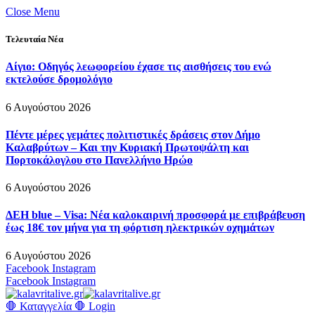
Close Menu
Τελευταία Νέα
Αίγιο: Οδηγός λεωφορείου έχασε τις αισθήσεις του ενώ
εκτελούσε δρομολόγιο
6 Αυγούστου 2026
Πέντε μέρες γεμάτες πολιτιστικές δράσεις στον Δήμο
Καλαβρύτων – Και την Κυριακή Πρωτοψάλτη και
Πορτοκάλογλου στο Πανελλήνιο Ηρώο
6 Αυγούστου 2026
ΔΕΗ blue – Visa: Νέα καλοκαιρινή προσφορά με επιβράβευση
έως 18€ τον μήνα για τη φόρτιση ηλεκτρικών οχημάτων
6 Αυγούστου 2026
Facebook
Instagram
Facebook
Instagram
🛑 Καταγγελία 🛑
Login