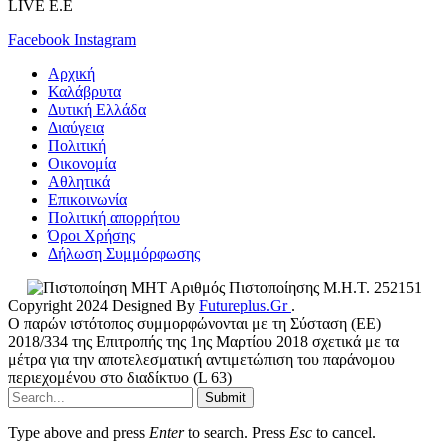
LIVE E.E
Facebook
Instagram
Αρχική
Καλάβρυτα
Δυτική Ελλάδα
Διαύγεια
Πολιτική
Οικονομία
Αθλητικά
Επικοινωνία
Πολιτική απορρήτου
Όροι Χρήσης
Δήλωση Συμμόρφωσης
Αριθμός Πιστοποίησης Μ.Η.Τ. 252151
Copyright 2024 Designed By
Futureplus.Gr
.
Ο παρών ιστότοπος συμμορφώνονται με τη Σύσταση (ΕΕ)
2018/334 της Επιτροπής της 1ης Μαρτίου 2018 σχετικά με τα
μέτρα για την αποτελεσματική αντιμετώπιση του παράνομου
περιεχομένου στο διαδίκτυο (L 63)
Submit
Type above and press
Enter
to search. Press
Esc
to cancel.