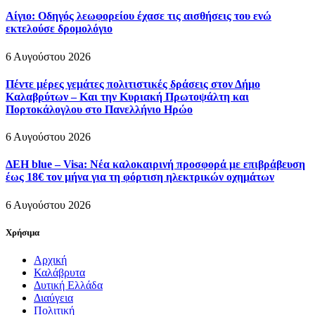
Αίγιο: Οδηγός λεωφορείου έχασε τις αισθήσεις του ενώ
εκτελούσε δρομολόγιο
6 Αυγούστου 2026
Πέντε μέρες γεμάτες πολιτιστικές δράσεις στον Δήμο
Καλαβρύτων – Και την Κυριακή Πρωτοψάλτη και
Πορτοκάλογλου στο Πανελλήνιο Ηρώο
6 Αυγούστου 2026
ΔΕΗ blue – Visa: Νέα καλοκαιρινή προσφορά με επιβράβευση
έως 18€ τον μήνα για τη φόρτιση ηλεκτρικών οχημάτων
6 Αυγούστου 2026
Χρήσιμα
Αρχική
Καλάβρυτα
Δυτική Ελλάδα
Διαύγεια
Πολιτική