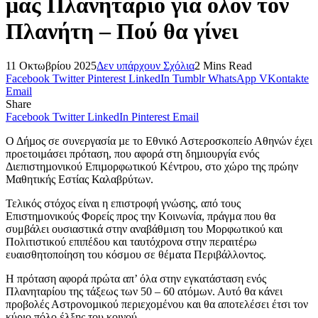
μας Πλανητάριο για όλον τον
Πλανήτη – Πού θα γίνει
11 Οκτωβρίου 2025
Δεν υπάρχουν Σχόλια
2 Mins Read
Facebook
Twitter
Pinterest
LinkedIn
Tumblr
WhatsApp
VKontakte
Email
Share
Facebook
Twitter
LinkedIn
Pinterest
Email
Ο Δήµος σε συνεργασία µε το Εθνικό Αστεροσκοπείο Αθηνών έχει
προετοιµάσει πρόταση, που αφορά στη δηµιουργία ενός
Διεπιστηµονικού Επιµορφωτικού Κέντρου, στο χώρο της πρώην
Μαθητικής Εστίας Καλαβρύτων.
Τελικός στόχος είναι η επιστροφή γνώσης, από τους
Επιστημονικούς Φορείς προς την Κοινωνία, πράγμα που θα
συμβάλει ουσιαστικά στην αναβάθμιση του Μορφωτικού και
Πολιτιστικού επιπέδου και ταυτόχρονα στην περαιτέρω
ευαισθητοποίηση του κόσμου σε θέματα Περιβάλλοντος.
Η πρόταση αφορά πρώτα απ’ όλα στην εγκατάσταση ενός
Πλανηταρίου της τάξεως των 50 – 60 ατόµων. Αυτό θα κάνει
προβολές Αστρονοµικού περιεχοµένου και θα αποτελέσει έτσι τον
κύριο πόλο έλξης του κοινού.