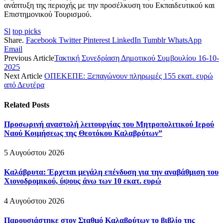
ανάπτυξη της περιοχής µε την προσέλκυση του Εκπαιδευτικού και
Επιστηµονικού Τουρισµού.
Sl
top picks
Share.
Facebook
Twitter
Pinterest
LinkedIn
Tumblr
WhatsApp
Email
Previous Article
Τακτική Συνεδρίαση Δημοτικού Συμβουλίου 16-10-
2025
Next Article
ΟΠΕΚΕΠΕ: Ξεπαγώνουν πληρωμές 155 εκατ. ευρώ
από Δευτέρα
Related
Posts
Προσωρινή αναστολή λειτουργίας του Μητροπολιτικού Ιερού
Ναού Κοιμήσεως της Θεοτόκου Καλαβρύτων”
5 Αυγούστου 2026
Καλάβρυτα: Έρχεται μεγάλη επένδυση για την αναβάθμιση του
Χιονοδρομικού, ύψους άνω των 10 εκατ. ευρώ
4 Αυγούστου 2026
Παρουσιάστηκε στον Σταθμό Καλαβρύτων το βιβλίο της