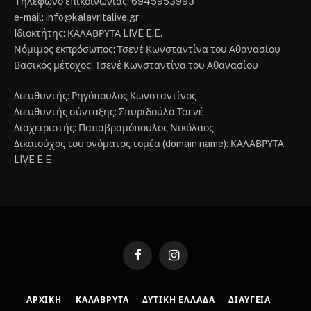
Tηλέφωνο επικοινωνίας: 6945953993
e-mail: info@kalavritalive.gr
Iδιοκτήτης: ΚΑΛΑΒΡΥΤΑ LIVE E.E.
Νόμιμος εκπρόσωπος: Τσενέ Κωνσταντίνα του Αθανασίου
Βασικός μέτοχος: Τσενέ Κωνσταντίνα του Αθανασίου
Διευθυντής: Ρηγόπουλος Κωνσταντίνος
Διευθυντής σύνταξης: Σπυριδούλα Τσενέ
Διαχειριστής: Παπαβραμόπουλος Νικόλαος
Δικαιούχος του ονόματος τομέα (domain name): ΚΑΛΑΒΡΥΤΑ
LIVE E.E
Facebook
Instagram
ΑΡΧΙΚΉ
ΚΑΛΆΒΡΥΤΑ
ΔΥΤΙΚΉ ΕΛΛΆΔΑ
ΔΙΑΎΓΕΙΑ