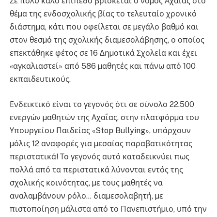
Σε πολύ καλό επίπεδο βρίσκεται ο νοµός Αχαΐας στο
θέµα της ενδοσχολικής βίας το τελευταίο χρονικό
διάστηµα, κάτι που οφείλεται σε µεγάλο βαθµό και
στον θεσµό της σχολικής διαµεσολάβησης, ο οποίος
επεκτάθηκε φέτος σε 16 ∆ηµοτικά Σχολεία και έχει
«αγκαλιαστεί» από 586 µαθητές και πάνω από 100
εκπαιδευτικούς.
Ενδεικτικό είναι το γεγονός ότι σε σύνολο 22.500
ενεργών µαθητών της Αχαΐας, στην πλατφόρµα του
Υπουργείου Παιδείας «Stop Bullying», υπάρχουν
µόλις 12 αναφορές για µεσαίας παραβατικότητας
περιστατικά! Το γεγονός αυτό καταδεικνύει πως
πολλά από τα περιστατικά λύνονται εντός της
σχολικής κοινότητας, µε τους µαθητές να
αναλαµβάνουν ρόλο… διαµεσολαβητή, µε
πιστοποίηση µάλιστα από το Πανεπιστήµιο, υπό την