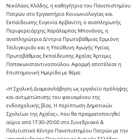
Νικόλαος Κλάδης, η καθηγήτρια του Πανεπιστηµίου
Πατρών στο Εργαστήριο Κοινωνιολογίας και
Εκπαίδευσης Ευγενία Αρβανίτη, ο αναπληρωτής
Περιφερειάρχης Χαράλαµπος Μπονάνος, η
αναπληρώτρια ∆/ντρια Πρωτοβάθµιας Ερµιόνη
Τσιλιγκιριάν και η Υπεύθυνη Αγωγής Υγείας
Πρωτοβάθµιας Εκπαίδευσης Αχαΐας Άρτεµις
Παπακωνσταντινοπούλου. Αφορµή αποτέλεσε η
Επιστηµονική Ηµερίδα µε θέµα:
«Η Σχολική ∆ιαµεσολάβηση ως εργαλείο πρόληψης
και αντιµετώπισης του φαινοµένου της
ενδοσχολικής βίας. Η περίπτωση ∆ηµοτικών
Σχολείων της Αχαΐας», που θα πραγµατοποιηθεί
αύριο από 17:30-20:00 στο Συνεδριακό &
Πολιτιστικό Κέντρο Πανεπιστηµίου Πατρών µε την