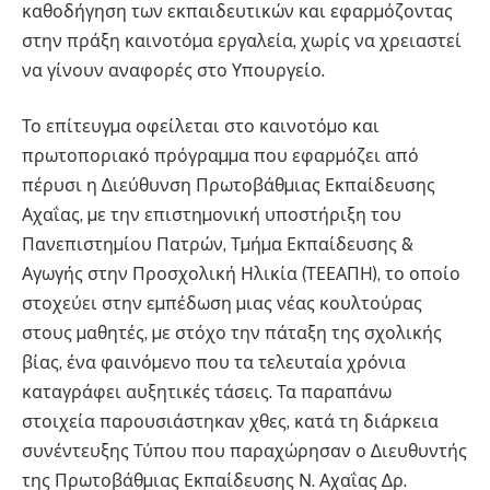
καθοδήγηση των εκπαιδευτικών και εφαρµόζοντας
στην πράξη καινοτόµα εργαλεία, χωρίς να χρειαστεί
να γίνουν αναφορές στο Υπουργείο.
Το επίτευγµα οφείλεται στο καινοτόµο και
πρωτοποριακό πρόγραµµα που εφαρµόζει από
πέρυσι η ∆ιεύθυνση Πρωτοβάθµιας Εκπαίδευσης
Αχαΐας, µε την επιστηµονική υποστήριξη του
Πανεπιστηµίου Πατρών, Τµήµα Εκπαίδευσης &
Αγωγής στην Προσχολική Ηλικία (ΤΕΕΑΠΗ), το οποίο
στοχεύει στην εµπέδωση µιας νέας κουλτούρας
στους µαθητές, µε στόχο την πάταξη της σχολικής
βίας, ένα φαινόµενο που τα τελευταία χρόνια
καταγράφει αυξητικές τάσεις. Τα παραπάνω
στοιχεία παρουσιάστηκαν χθες, κατά τη διάρκεια
συνέντευξης Τύπου που παραχώρησαν ο ∆ιευθυντής
της Πρωτοβάθµιας Εκπαίδευσης Ν. Αχαΐας ∆ρ.