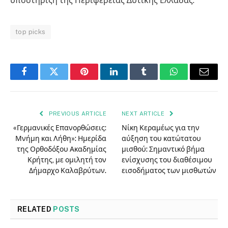
υποστήριξη της Περιφέρειας ∆υτικής Ελλάδας.
top picks
Facebook
Twitter
Pinterest
LinkedIn
Tumblr
WhatsApp
Email
PREVIOUS ARTICLE
NEXT ARTICLE
«Γερμανικές Επανορθώσεις:
Νίκη Κεραμέως για την
Μνήμη και Λήθη»: Ημερίδα
αύξηση του κατώτατου
της Ορθοδόξου Ακαδημίας
μισθού: Σημαντικό βήμα
Κρήτης, με ομιλητή τον
ενίσχυσης του διαθέσιμου
Δήμαρχο Καλαβρύτων.
εισοδήματος των μισθωτών
RELATED
POSTS