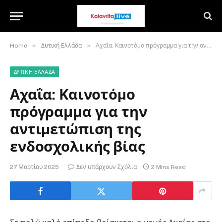
»
»
Home
Δυτική Ελλάδα
Αχαΐα: Καινοτόµο πρόγραμμα για την αντιµετώπιση της ενδοσχολικής βίας
ΔΥΤΙΚΉ ΕΛΛΆΔΑ
Αχαΐα: Καινοτόµο
πρόγραμμα για την
αντιµετώπιση της
ενδοσχολικής βίας
27 Μαρτίου 2025
Δεν υπάρχουν Σχόλια
2 Mins Read