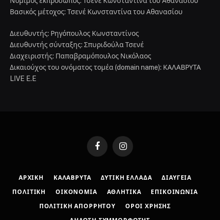
Νόμιμος εκπρόσωπος: Τσενέ Κωνσταντίνα του Αθανασίου
Βασικός μέτοχος: Τσενέ Κωνσταντίνα του Αθανασίου
Διευθυντής: Ρηγόπουλος Κωνσταντίνος
Διευθυντής σύνταξης: Σπυριδούλα Τσενέ
Διαχειριστής: Παπαβραμόπουλος Νικόλαος
Δικαιούχος του ονόματος τομέα (domain name): ΚΑΛΑΒΡΥΤΑ
LIVE E.E
Facebook
Instagram
ΑΡΧΙΚΉ
ΚΑΛΆΒΡΥΤΑ
ΔΥΤΙΚΉ ΕΛΛΆΔΑ
ΔΙΑΎΓΕΙΑ
ΠΟΛΙΤΙΚΉ
ΟΙΚΟΝΟΜΊΑ
ΑΘΛΗΤΙΚΆ
ΕΠΙΚΟΙΝΩΝΊΑ
ΠΟΛΙΤΙΚΉ ΑΠΟΡΡΉΤΟΥ
ΌΡΟΙ ΧΡΉΣΗΣ