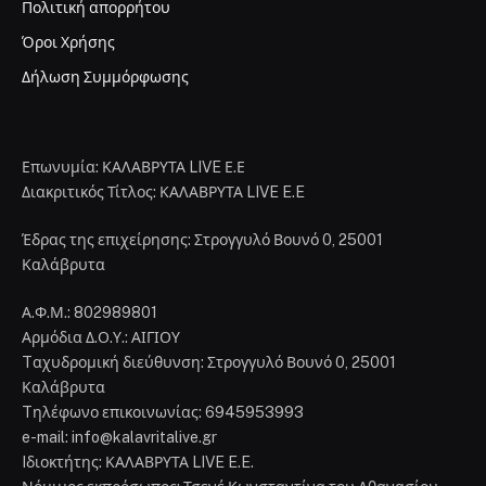
Πολιτική απορρήτου
Όροι Χρήσης
Δήλωση Συμμόρφωσης
Επωνυμία: ΚΑΛΑΒΡΥΤΑ LIVE Ε.Ε
Διακριτικός Τίτλος: ΚΑΛΑΒΡΥΤΑ LIVE E.E
Έδρας της επιχείρησης: Στρογγυλό Βουνό 0, 25001
Καλάβρυτα
Α.Φ.Μ.: 802989801
Αρμόδια Δ.Ο.Υ.: ΑΙΓΙΟΥ
Tαχυδρομική διεύθυνση: Στρογγυλό Βουνό 0, 25001
Καλάβρυτα
Tηλέφωνο επικοινωνίας: 6945953993
e-mail: info@kalavritalive.gr
Iδιοκτήτης: ΚΑΛΑΒΡΥΤΑ LIVE E.E.