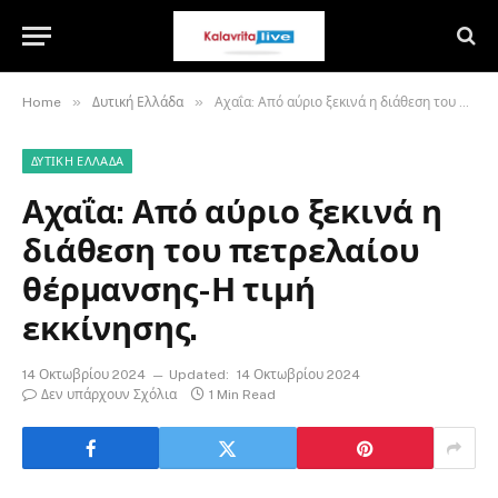
»
»
Home
Δυτική Ελλάδα
Αχαΐα: Από αύριο ξεκινά η διάθεση του πετρελαίου θέρμανσης-Η τιμή εκκίνησης.
ΔΥΤΙΚΉ ΕΛΛΆΔΑ
Αχαΐα: Από αύριο ξεκινά η
διάθεση του πετρελαίου
θέρμανσης-Η τιμή
εκκίνησης.
14 Οκτωβρίου 2024
Updated:
14 Οκτωβρίου 2024
Δεν υπάρχουν Σχόλια
1 Min Read