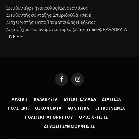
Διευθυντής: Ρηγόπουλος Κωνσταντίνος
Διευθυντής σύνταξης: Σπυριδούλα Τσενέ
Διαχειριστής: Παπαβραμόπουλος Νικόλαος
Δικαιούχος του ονόματος τομέα (domain name): ΚΑΛΑΒΡΥΤΑ
LIVE E.E
Facebook
Instagram
ΑΡΧΙΚΉ
ΚΑΛΆΒΡΥΤΑ
ΔΥΤΙΚΉ ΕΛΛΆΔΑ
ΔΙΑΎΓΕΙΑ
ΠΟΛΙΤΙΚΉ
ΟΙΚΟΝΟΜΊΑ
ΑΘΛΗΤΙΚΆ
ΕΠΙΚΟΙΝΩΝΊΑ
ΠΟΛΙΤΙΚΉ ΑΠΟΡΡΉΤΟΥ
ΌΡΟΙ ΧΡΉΣΗΣ
ΔΉΛΩΣΗ ΣΥΜΜΌΡΦΩΣΗΣ