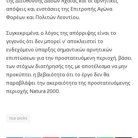
της ∆ιεύθυνσης ∆ασών Αχαΐας και οι αρνητικές
απόψεις και ενστάσεις της Επιτροπής Αγώνα
Φορέων και Πολιτών Λεοντίου.
Συγκεκριµένα, ο λόγος της απόρριψης είναι το
γεγονός ότι δεν µπορεί ν’ αποκλειστεί το
ενδεχόµενο ύπαρξης σηµαντικών αρνητικών
επιπτώσεων για την προστατευόµενη περιοχή, βάσει
των στόχων διατήρησής της, µε αποτέλεσµα να µην
προκύπτει η βεβαιότητα ότι το έργο δεν θα
παραβλάψει την ακεραιότητα της προστατευόµενης
περιοχής Natura 2000.
top picks