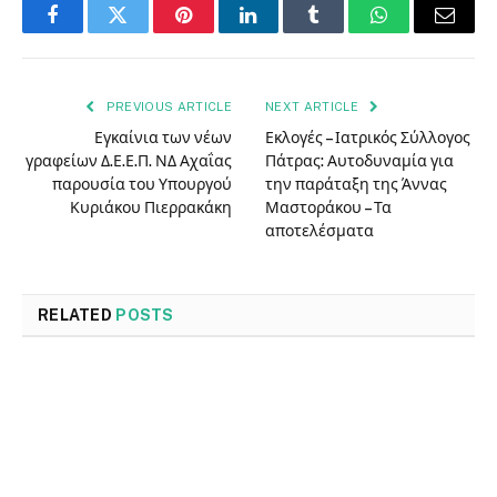
Facebook
Twitter
Pinterest
LinkedIn
Tumblr
WhatsApp
Email
PREVIOUS ARTICLE
NEXT ARTICLE
Εγκαίνια των νέων
Εκλογές – Ιατρικός Σύλλογος
γραφείων Δ.Ε.Ε.Π. ΝΔ Αχαΐας
Πάτρας: Αυτοδυναμία για
παρουσία του Υπουργού
την παράταξη της Άννας
Κυριάκου Πιερρακάκη
Μαστοράκου – Τα
αποτελέσματα
RELATED
POSTS