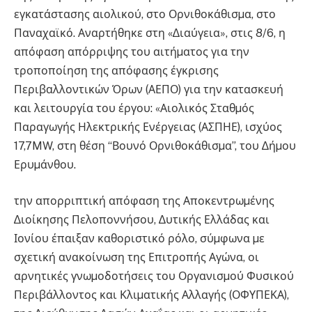
εγκατάστασης αιολικού, στο Ορνιθοκάθισµα, στο
Παναχαϊκό. Αναρτήθηκε στη «∆ιαύγεια», στις 8/6, η
απόφαση απόρριψης του αιτήµατος για την
τροποποίηση της απόφασης έγκρισης
Περιβαλλοντικών Όρων (ΑΕΠΟ) για την κατασκευή
και λειτουργία του έργου: «Αιολικός Σταθµός
Παραγωγής Ηλεκτρικής Ενέργειας (ΑΣΠΗΕ), ισχύος
17,7MW, στη θέση “Βουνό Ορνιθοκάθισµα”, του ∆ήµου
Ερυµάνθου.
την απορριπτική απόφαση της Αποκεντρωµένης
∆ιοίκησης Πελοποννήσου, ∆υτικής Ελλάδας και
Ιονίου έπαιξαν καθοριστικό ρόλο, σύµφωνα µε
σχετική ανακοίνωση της Επιτροπής Αγώνα, οι
αρνητικές γνωµοδοτήσεις του Οργανισµού Φυσικού
Περιβάλλοντος και Κλιµατικής Αλλαγής (ΟΦΥΠΕΚΑ),