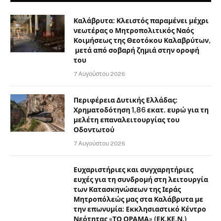
Καλάβρυτα: Κλειστός παραμένει μέχρι
νεωτέρας ο Μητροπολιτικός Ναός
Κοιμήσεως της Θεοτόκου Καλαβρύτων,
μετά από σοβαρή ζημιά στην οροφή
του
7 Αυγούστου 2026
Περιφέρεια Δυτικής Ελλάδας:
Χρηματοδότηση 1,86 εκατ. ευρώ για τη
μελέτη επαναλειτουργίας του
Οδοντωτού
7 Αυγούστου 2026
Ευχαριστήριες και συγχαρητήριες
ευχές για τη συνδρομή στη λειτουργία
των Κατασκηνώσεων της Ιεράς
Μητροπόλεώς μας στα Καλάβρυτα με
την επωνυμία: Εκκλησιαστικό Κέντρο
Νεότητας «ΤΟ ΟΡΑΜΑ» (ΕΚ.ΚΕ.Ν.)