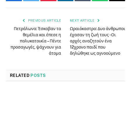
Facebook
Twitter
Pinterest
LinkedIn
Tumblr
WhatsApp
Email
PREVIOUS ARTICLE
NEXT ARTICLE
Πετράλωνα: Έσκαβαν τα
Ωραιόκαστρο: Δυο άνθρωποι
θεμέλια και έπεσε η
έχασαν τη ζωή τους -Οι
πολυκατοικία – Πέντε
αρχές αναζητούν ένα
προσαγωγές, ψάχνουν για
12χρονο παιδί που
άτομα
δηλώθηκε ως αγνοούμενο
RELATED
POSTS