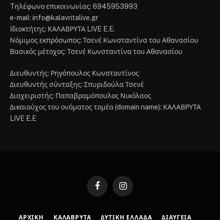
Tηλέφωνο επικοινωνίας: 6945953993
e-mail: info@kalavritalive.gr
Iδιοκτήτης: ΚΑΛΑΒΡΥΤΑ LIVE E.E.
Νόμιμος εκπρόσωπος: Τσενέ Κωνσταντίνα του Αθανασίου
Βασικός μέτοχος: Τσενέ Κωνσταντίνα του Αθανασίου
Διευθυντής: Ρηγόπουλος Κωνσταντίνος
Διευθυντής σύνταξης: Σπυριδούλα Τσενέ
Διαχειριστής: Παπαβραμόπουλος Νικόλαος
Δικαιούχος του ονόματος τομέα (domain name): ΚΑΛΑΒΡΥΤΑ
LIVE E.E
Facebook
Instagram
ΑΡΧΙΚΉ
ΚΑΛΆΒΡΥΤΑ
ΔΥΤΙΚΉ ΕΛΛΆΔΑ
ΔΙΑΎΓΕΙΑ