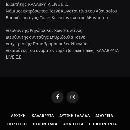
Iδιοκτήτης: ΚΑΛΑΒΡΥΤΑ LIVE E.E.
Νόμιμος εκπρόσωπος: Τσενέ Κωνσταντίνα του Αθανασίου
Βασικός μέτοχος: Τσενέ Κωνσταντίνα του Αθανασίου
Διευθυντής: Ρηγόπουλος Κωνσταντίνος
Διευθυντής σύνταξης: Σπυριδούλα Τσενέ
Διαχειριστής: Παπαβραμόπουλος Νικόλαος
Δικαιούχος του ονόματος τομέα (domain name): ΚΑΛΑΒΡΥΤΑ
LIVE E.E
Facebook
Instagram
ΑΡΧΙΚΉ
ΚΑΛΆΒΡΥΤΑ
ΔΥΤΙΚΉ ΕΛΛΆΔΑ
ΔΙΑΎΓΕΙΑ
ΠΟΛΙΤΙΚΉ
ΟΙΚΟΝΟΜΊΑ
ΑΘΛΗΤΙΚΆ
ΕΠΙΚΟΙΝΩΝΊΑ