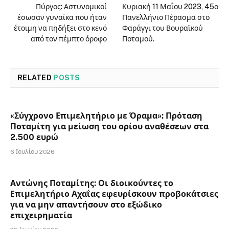
Πύργος: Αστυνομικοί
Κυριακή 11 Μαΐου 2023, 45ο
έσωσαν γυναίκα που ήταν
Πανελλήνιο Πέρασμα στο
έτοιμη να πηδήξει στο κενό
Φαράγγι του Βουραϊκού
από τον πέμπτο όροφο
Ποταμού.
RELATED
POSTS
«Σύγχρονο Επιμελητήριο με Όραμα»: Πρόταση
Ποταμίτη για μείωση του ορίου αναθέσεων στα
2.500 ευρώ
6 Ιουλίου 2026
Αντώνης Ποταμίτης: Οι διοικούντες το
Επιμελητήριο Αχαΐας εφευρίσκουν προβοκάτσιες
για να μην απαντήσουν στο εξώδικο
επιχειρηματία