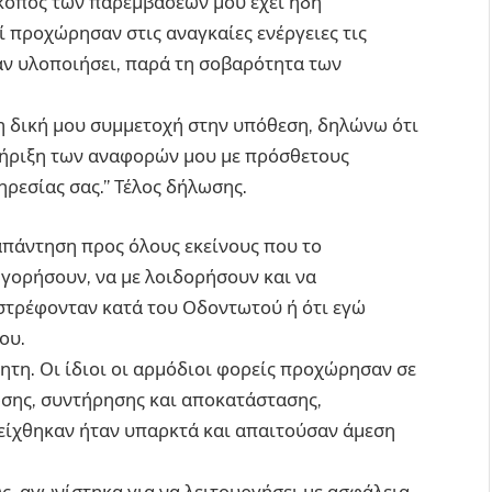
σκοπός των παρεμβάσεών μου έχει ήδη
ί προχώρησαν στις αναγκαίες ενέργειες τις
αν υλοποιήσει, παρά τη σοβαρότητα των
 τη δική μου συμμετοχή στην υπόθεση, δηλώνω ότι
ήριξη των αναφορών μου με πρόσθετους
ρεσίας σας.” Τέλος δήλωσης.
απάντηση προς όλους εκείνους που το
γορήσουν, να με λοιδορήσουν και να
 στρέφονταν κατά του Οδοντωτού ή ότι εγώ
ου.
ητη. Οι ίδιοι οι αρμόδιοι φορείς προχώρησαν σε
σης, συντήρησης και αποκατάστασης,
είχθηκαν ήταν υπαρκτά και απαιτούσαν άμεση
, αγωνίστηκα για να λειτουργήσει με ασφάλεια,