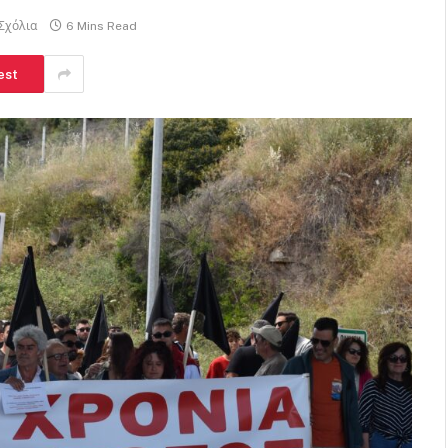
Σχόλια
6 Mins Read
est