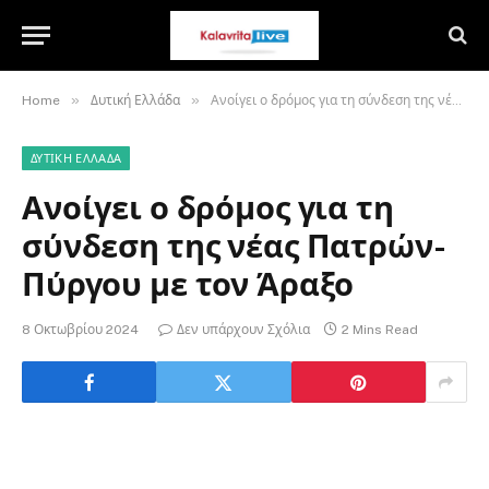
»
»
Home
Δυτική Ελλάδα
Ανοίγει ο δρόμος για τη σύνδεση της νέας Πατρών-Πύργου με τον Άραξο
ΔΥΤΙΚΉ ΕΛΛΆΔΑ
Ανοίγει ο δρόμος για τη
σύνδεση της νέας Πατρών-
Πύργου με τον Άραξο
8 Οκτωβρίου 2024
Δεν υπάρχουν Σχόλια
2 Mins Read