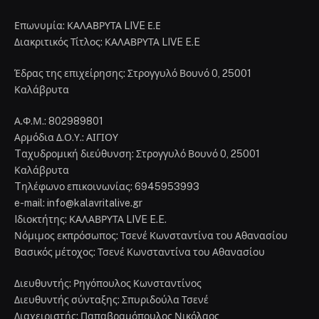
Επωνυμία: ΚΑΛΑΒΡΥΤΑ LIVE Ε.Ε
Διακριτικός Τίτλος: ΚΑΛΑΒΡΥΤΑ LIVE E.E
Έδρας της επιχείρησης: Στρογγυλό Βουνό 0, 25001
Καλάβρυτα
Α.Φ.Μ.: 802989801
Αρμόδια Δ.Ο.Υ.: ΑΙΓΙΟΥ
Tαχυδρομική διεύθυνση: Στρογγυλό Βουνό 0, 25001
Καλάβρυτα
Tηλέφωνο επικοινωνίας: 6945953993
e-mail: info@kalavritalive.gr
Iδιοκτήτης: ΚΑΛΑΒΡΥΤΑ LIVE E.E.
Νόμιμος εκπρόσωπος: Τσενέ Κωνσταντίνα του Αθανασίου
Βασικός μέτοχος: Τσενέ Κωνσταντίνα του Αθανασίου
Διευθυντής: Ρηγόπουλος Κωνσταντίνος
Διευθυντής σύνταξης: Σπυριδούλα Τσενέ
Διαχειριστής: Παπαβραμόπουλος Νικόλαος