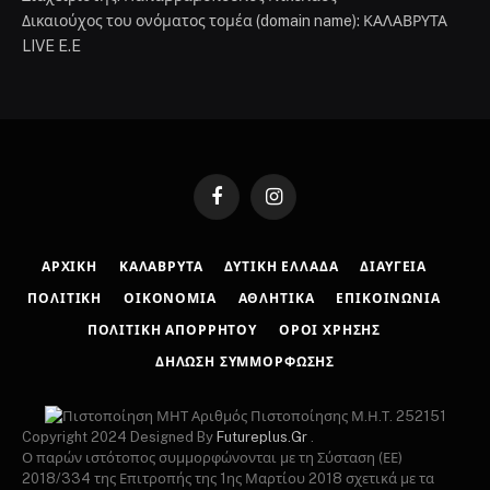
Δικαιούχος του ονόματος τομέα (domain name): ΚΑΛΑΒΡΥΤΑ
LIVE E.E
Facebook
Instagram
ΑΡΧΙΚΉ
ΚΑΛΆΒΡΥΤΑ
ΔΥΤΙΚΉ ΕΛΛΆΔΑ
ΔΙΑΎΓΕΙΑ
ΠΟΛΙΤΙΚΉ
ΟΙΚΟΝΟΜΊΑ
ΑΘΛΗΤΙΚΆ
ΕΠΙΚΟΙΝΩΝΊΑ
ΠΟΛΙΤΙΚΉ ΑΠΟΡΡΉΤΟΥ
ΌΡΟΙ ΧΡΉΣΗΣ
ΔΉΛΩΣΗ ΣΥΜΜΌΡΦΩΣΗΣ
Αριθμός Πιστοποίησης Μ.Η.Τ. 252151
Copyright 2024 Designed By
Futureplus.Gr
.
Ο παρών ιστότοπος συμμορφώνονται με τη Σύσταση (ΕΕ)
2018/334 της Επιτροπής της 1ης Μαρτίου 2018 σχετικά με τα