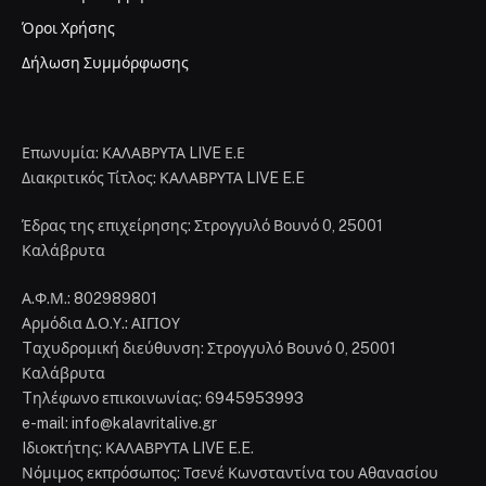
Όροι Χρήσης
Δήλωση Συμμόρφωσης
Επωνυμία: ΚΑΛΑΒΡΥΤΑ LIVE Ε.Ε
Διακριτικός Τίτλος: ΚΑΛΑΒΡΥΤΑ LIVE E.E
Έδρας της επιχείρησης: Στρογγυλό Βουνό 0, 25001
Καλάβρυτα
Α.Φ.Μ.: 802989801
Αρμόδια Δ.Ο.Υ.: ΑΙΓΙΟΥ
Tαχυδρομική διεύθυνση: Στρογγυλό Βουνό 0, 25001
Καλάβρυτα
Tηλέφωνο επικοινωνίας: 6945953993
e-mail: info@kalavritalive.gr
Iδιοκτήτης: ΚΑΛΑΒΡΥΤΑ LIVE E.E.
Νόμιμος εκπρόσωπος: Τσενέ Κωνσταντίνα του Αθανασίου