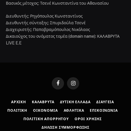
Βασικός μέτοχος: Τσενέ Κωνσταντίνα του Αθανασίου
Διευθυντής: Ρηγόπουλος Κωνσταντίνος
Διευθυντής σύνταξης: Σπυριδούλα Τσενέ
Διαχειριστής: Παπαβραμόπουλος Νικόλαος
Δικαιούχος του ονόματος τομέα (domain name): ΚΑΛΑΒΡΥΤΑ
LIVE E.E
Facebook
Instagram
ΑΡΧΙΚΉ
ΚΑΛΆΒΡΥΤΑ
ΔΥΤΙΚΉ ΕΛΛΆΔΑ
ΔΙΑΎΓΕΙΑ
ΠΟΛΙΤΙΚΉ
ΟΙΚΟΝΟΜΊΑ
ΑΘΛΗΤΙΚΆ
ΕΠΙΚΟΙΝΩΝΊΑ
ΠΟΛΙΤΙΚΉ ΑΠΟΡΡΉΤΟΥ
ΌΡΟΙ ΧΡΉΣΗΣ
ΔΉΛΩΣΗ ΣΥΜΜΌΡΦΩΣΗΣ