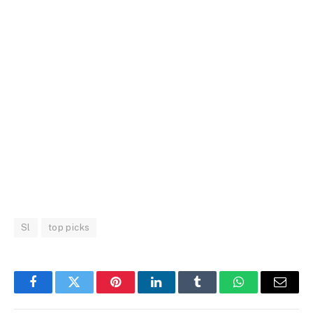
Sl
top picks
Facebook
Twitter
Pinterest
LinkedIn
Tumblr
WhatsApp
Email