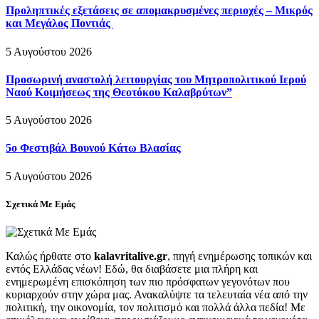
Προληπτικές εξετάσεις σε απομακρυσμένες περιοχές – Μικρός
και Μεγάλος Ποντιάς
5 Αυγούστου 2026
Προσωρινή αναστολή λειτουργίας του Μητροπολιτικού Ιερού
Ναού Κοιμήσεως της Θεοτόκου Καλαβρύτων”
5 Αυγούστου 2026
5ο Φεστιβάλ Βουνού Κάτω Βλασίας
5 Αυγούστου 2026
Σχετικά Με Εμάς
Καλώς ήρθατε στο
kalavritalive.gr
, πηγή ενημέρωσης τοπικών και
εντός Ελλάδας νέων! Εδώ, θα διαβάσετε μια πλήρη και
ενημερωμένη επισκόπηση των πιο πρόσφατων γεγονότων που
κυριαρχούν στην χώρα μας. Ανακαλύψτε τα τελευταία νέα από την
πολιτική, την οικονομία, τον πολιτισμό και πολλά άλλα πεδία! Με