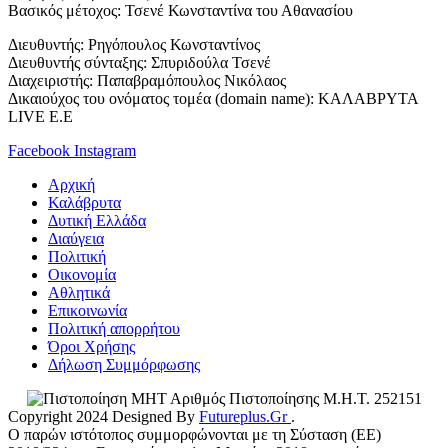
Βασικός μέτοχος: Τσενέ Κωνσταντίνα του Αθανασίου
Διευθυντής: Ρηγόπουλος Κωνσταντίνος
Διευθυντής σύνταξης: Σπυριδούλα Τσενέ
Διαχειριστής: Παπαβραμόπουλος Νικόλαος
Δικαιούχος του ονόματος τομέα (domain name): ΚΑΛΑΒΡΥΤΑ
LIVE E.E
Facebook
Instagram
Αρχική
Καλάβρυτα
Δυτική Ελλάδα
Διαύγεια
Πολιτική
Οικονομία
Αθλητικά
Επικοινωνία
Πολιτική απορρήτου
Όροι Χρήσης
Δήλωση Συμμόρφωσης
Αριθμός Πιστοποίησης Μ.Η.Τ. 252151
Copyright 2024 Designed By
Futureplus.Gr
.
Ο παρών ιστότοπος συμμορφώνονται με τη Σύσταση (ΕΕ)