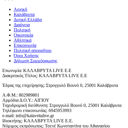
Αρχική
Καλάβρυτα
Δυτική Ελλάδα
Διαύγεια
Πολιτική
Οικονομία
Αθλητικά
Επικοινωνία
Πολιτική απορρήτου
Όροι Χρήσης
Δήλωση Συμμόρφωσης
Επωνυμία: ΚΑΛΑΒΡΥΤΑ LIVE Ε.Ε
Διακριτικός Τίτλος: ΚΑΛΑΒΡΥΤΑ LIVE E.E
Έδρας της επιχείρησης: Στρογγυλό Βουνό 0, 25001 Καλάβρυτα
Α.Φ.Μ.: 802989801
Αρμόδια Δ.Ο.Υ.: ΑΙΓΙΟΥ
Tαχυδρομική διεύθυνση: Στρογγυλό Βουνό 0, 25001 Καλάβρυτα
Tηλέφωνο επικοινωνίας: 6945953993
e-mail: info@kalavritalive.gr
Iδιοκτήτης: ΚΑΛΑΒΡΥΤΑ LIVE E.E.
Νόμιμος εκπρόσωπος: Τσενέ Κωνσταντίνα του Αθανασίου