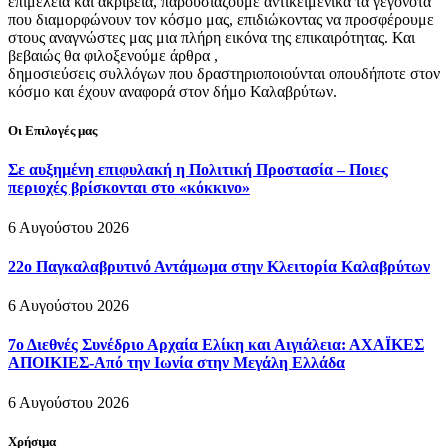
επιμέλεια και ακρίβεια, παρουσιάζουμε αντικειμενικά τα γεγονότα
που διαμορφώνουν τον κόσμο μας, επιδιώκοντας να προσφέρουμε
στους αναγνώστες μας μια πλήρη εικόνα της επικαιρότητας. Και
βεβαιώς θα φιλοξενούμε άρθρα ,
δημοσιεύσεις συλλόγων που δραστηριοποιούνται οπουδήποτε στον
κόσμο και έχουν αναφορά στον δήμο Καλαβρύτων.
Οι Επιλογές μας
Σε αυξημένη επιφυλακή η Πολιτική Προστασία – Ποιες
περιοχές βρίσκονται στο «κόκκινο»
6 Αυγούστου 2026
22ο Παγκαλαβρυτινό Αντάμωμα στην Κλειτορία Καλαβρύτων
6 Αυγούστου 2026
7ο Διεθνές Συνέδριο Αρχαία Ελίκη και Αιγιάλεια: ΑΧΑΪΚΕΣ
ΑΠΟΙΚΙΕΣ-Από την Ιωνία στην Μεγάλη Ελλάδα
6 Αυγούστου 2026
Χρήσιμα