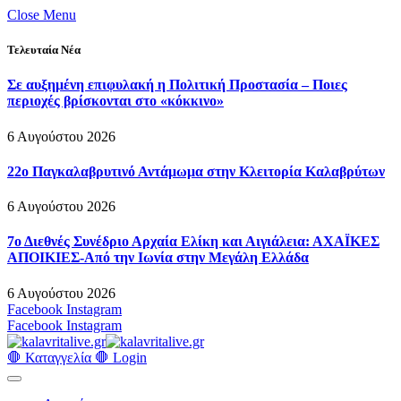
Close Menu
Τελευταία Νέα
Σε αυξημένη επιφυλακή η Πολιτική Προστασία – Ποιες
περιοχές βρίσκονται στο «κόκκινο»
6 Αυγούστου 2026
22ο Παγκαλαβρυτινό Αντάμωμα στην Κλειτορία Καλαβρύτων
6 Αυγούστου 2026
7ο Διεθνές Συνέδριο Αρχαία Ελίκη και Αιγιάλεια: ΑΧΑΪΚΕΣ
ΑΠΟΙΚΙΕΣ-Από την Ιωνία στην Μεγάλη Ελλάδα
6 Αυγούστου 2026
Facebook
Instagram
Facebook
Instagram
🛑 Καταγγελία 🛑
Login