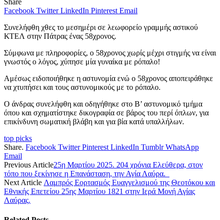
Share
Facebook
Twitter
LinkedIn
Pinterest
Email
Συνελήφθη χθες το μεσημέρι σε λεωφορείο γραμμής αστικού
ΚΤΕΛ στην Πάτρας ένας 58χρονος.
Σύμφωνα με πληροφορίες, o 58χρονος χωρίς μέχρι στιγμής να είναι
γνωστός ο λόγος, χύπησε μία γυναίκα με ρόπαλο!
Αμέσως ειδοποιήθηκε η αστυνομία ενώ ο 58χρονος αποπειράθηκε
να χτυπήσει και τους αστυνομικούς με το ρόπαλο.
Ο άνδρας συνελήφθη και οδηγήθηκε στο Β’ αστυνομικό τμήμα
όπου και σχηματίστηκε δικογραφία σε βάρος του περί όπλων, για
επικίνδυνη σωματική βλάβη και για βία κατά υπαλλήλων.
top picks
Share.
Facebook
Twitter
Pinterest
LinkedIn
Tumblr
WhatsApp
Email
Previous Article
25η Μαρτίου 2025. 204 χρόνια Ελεύθερα, στον
τόπο που ξεκίνησε η Επανάσταση, την Αγία Λαύρα.
Next Article
Λαμπρός Εορτασμός Ευαγγελισμού της Θεοτόκου και
Εθνικής Επετείου 25ης Μαρτίου 1821 στην Ιερά Μονή Αγίας
Λαύρας.
Related
Posts