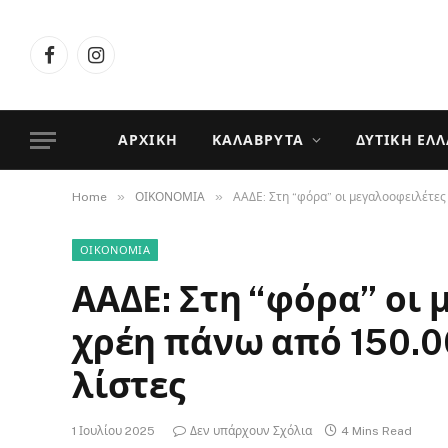
Facebook
Instagram
ΑΡΧΙΚΉ
ΚΑΛΆΒΡΥΤΑ
ΔΥΤΙΚΉ ΕΛ
»
»
Home
ΟΙΚΟΝΟΜΙΑ
ΑΑΔΕ: Στη “φόρα” οι μεγαλοοφειλέτες
ΟΙΚΟΝΟΜΙΑ
ΑΑΔΕ: Στη “φόρα” οι 
χρέη πάνω από 150.0
λίστες
1 Ιουλίου 2025
Δεν υπάρχουν Σχόλια
4 Mins Read