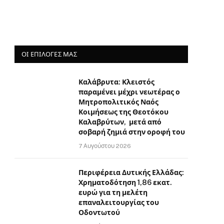
ΟΙ ΕΠΙΛΟΓΈΣ ΜΑΣ
Καλάβρυτα: Κλειστός
παραμένει μέχρι νεωτέρας ο
Μητροπολιτικός Ναός
Κοιμήσεως της Θεοτόκου
Καλαβρύτων, μετά από
σοβαρή ζημιά στην οροφή του
7 Αυγούστου 2026
Περιφέρεια Δυτικής Ελλάδας:
Χρηματοδότηση 1,86 εκατ.
ευρώ για τη μελέτη
επαναλειτουργίας του
Οδοντωτού