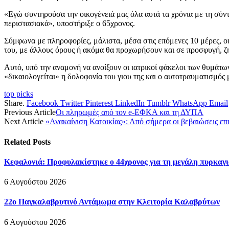
«Εγώ συντηρούσα την οικογένειά μας όλα αυτά τα χρόνια με τη σύ
περιστασιακά», υποστήριξε ο 65χρονος.
Σύμφωνα με πληροφορίες, μάλιστα, μέσα στις επόμενες 10 μέρες, ο
του, με άλλους όρους ή ακόμα θα προχωρήσουν και σε προσφυγή, ζη
Αυτό, υπό την αναμονή να ανοίξουν οι ιατρικοί φάκελοι των θυμάτ
«δικαιολογείται» η δολοφονία του γιου της και ο αυτοτραυματισμός 
top picks
Share.
Facebook
Twitter
Pinterest
LinkedIn
Tumblr
WhatsApp
Email
Previous Article
Οι πληρωμές από τον e-ΕΦΚΑ και τη ΔΥΠΑ
Next Article
«Ανακαίνιση Κατοικίας»: Από σήμερα οι βεβαιώσεις επ
Related
Posts
Κεφαλονιά: Προφυλακίστηκε ο 44χρονος για τη μεγάλη πυρκαγι
6 Αυγούστου 2026
22ο Παγκαλαβρυτινό Αντάμωμα στην Κλειτορία Καλαβρύτων
6 Αυγούστου 2026