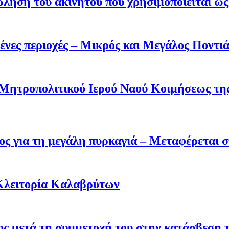
ληση του ακινήτου που χρησιμοποιείται ως 
ένες περιοχές – Μικρός και Μεγάλος Ποντι
 Μητροπολιτικού Ιερού Ναού Κοιμήσεως τ
ς για τη μεγάλη πυρκαγιά – Μεταφέρεται σ
Κλειτορία Καλαβρύτων
σος μετά τη συμμετοχή του στην κατάσβεση