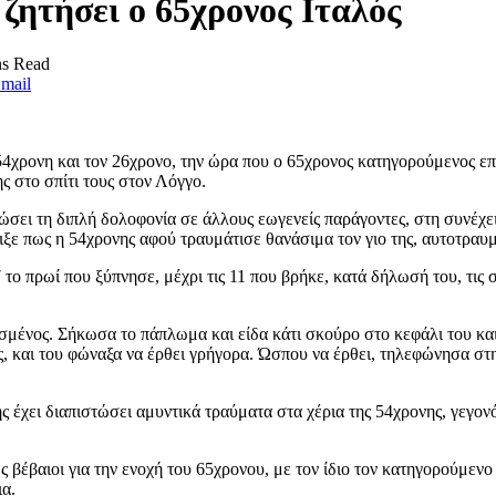
ζητήσει ο 65χρονος Ιταλός
ns Read
mail
54χρονη και τον 26χρονο, την ώρα που ο 65χρονος κατηγορούμενος επ
ης στο σπίτι τους στον Λόγγο.
ώσει τη διπλή δολοφονία σε άλλους εωγενείς παράγοντες, στη συνέχε
ξε πως η 54χρονης αφού τραυμάτισε θανάσιμα τον γιο της, αυτοτραυμ
7 το πρωί που ξύπνησε, μέχρι τις 11 που βρήκε, κατά δήλωσή του, τις
μένος. Σήκωσα το πάπλωμα και είδα κάτι σκούρο στο κεφάλι του κα
 και του φώναξα να έρθει γρήγορα. Ώσπου να έρθει, τηλεφώνησα στην
 έχει διαπιστώσει αμυντικά τραύματα στα χέρια της 54χρονης, γεγονό
βέβαιοι για την ενοχή του 65χρονου, με τον ίδιο τον κατηγορούμενο ν
ια.