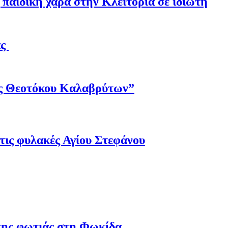
παιδική χαρά στην Κλειτορία σε ιδιώτη
άς
ης Θεοτόκου Καλαβρύτων”
τις φυλακές Αγίου Στεφάνου
 της φωτιάς στη Φωκίδα