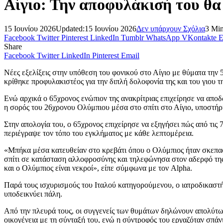
Αίγιο: Την αποφυλάκισή του θα 
15 Ιουνίου 2026
Updated:
15 Ιουνίου 2026
Δεν υπάρχουν Σχόλια
3 Mi
Facebook
Twitter
Pinterest
LinkedIn
Tumblr
WhatsApp
VKontakte
E
Share
Facebook
Twitter
LinkedIn
Pinterest
Email
Νέες εξελίξεις στην υπόθεση του φονικού στο Αίγιο με θύματα την 
κρίθηκε προφυλακιστέος για την διπλή δολοφονία της και του γιου τ
Ενώ αρχικά ο 65χρονος ενώπιον της ανακρίτριας επιχείρησε να αποδ
η σορός του 26χρονου Ολύμπιου μέσα στο σπίτι στο Αίγιο, υποστήρι
Στην απολογία του, ο 65χρονος επιχείρησε να εξηγήσει πώς από τις 
περιέγραψε τον τόπο του εγκλήματος με κάθε λεπτομέρεια.
«Μπήκα μέσα κατευθείαν στο κρεβάτι όπου ο Ολύμπιος ήταν σκεπασ
σπίτι σε κατάσταση αλλοφροσύνης και τηλεφώνησα στον αδερφό της,
και ο Ολύμπιος είναι νεκροί», είπε σύμφωνα με τον Alpha.
Παρά τους ισχυρισμούς του Ιταλού κατηγορούμενου, ο ιατροδικαστής
υποδεικνύει πάλη.
Από την πλευρά τους, οι συγγενείς των θυμάτων δηλώνουν απολύτως 
οικογένεια με τη σύνταξή του, ενώ η σύντροφός του εργαζόταν σπάν