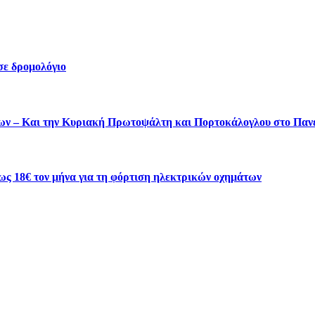
σε δρομολόγιο
ύτων – Και την Κυριακή Πρωτοψάλτη και Πορτοκάλογλου στο Πα
ως 18€ τον μήνα για τη φόρτιση ηλεκτρικών οχημάτων