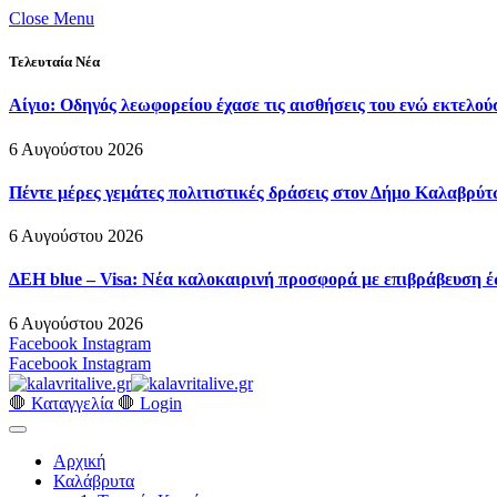
Close Menu
Τελευταία Νέα
Αίγιο: Οδηγός λεωφορείου έχασε τις αισθήσεις του ενώ εκτελού
6 Αυγούστου 2026
Πέντε μέρες γεμάτες πολιτιστικές δράσεις στον Δήμο Καλαβρ
6 Αυγούστου 2026
ΔΕΗ blue – Visa: Νέα καλοκαιρινή προσφορά με επιβράβευση έ
6 Αυγούστου 2026
Facebook
Instagram
Facebook
Instagram
🛑 Καταγγελία 🛑
Login
Αρχική
Καλάβρυτα