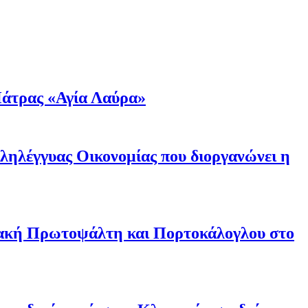
άτρας «Αγία Λαύρα»
λληλέγγυας Οικονομίας που διοργανώνει η
ριακή Πρωτοψάλτη και Πορτοκάλογλου στο