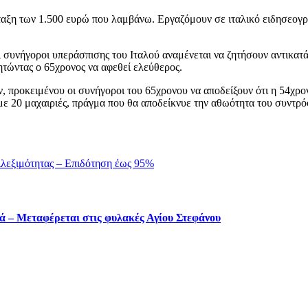
νταξη των 1.500 ευρώ που λαμβάνω. Εργαζόμουν σε ιταλικό ειδησεογ
ι συνήγοροι υπεράσπισης του Ιταλού αναμένεται να ζητήσουν αντικα
τώντας ο 65χρονος να αφεθεί ελεύθερος.
ων, προκειμένου οι συνήγοροι του 65χρονου να αποδείξουν ότι η 54χ
με 20 μαχαιριές, πράγμα που θα αποδείκνυε την αθωότητα του συντρόφο
ιλεξιμότητας – Επιδότηση έως 95%
ά – Μεταφέρεται στις φυλακές Αγίου Στεφάνου