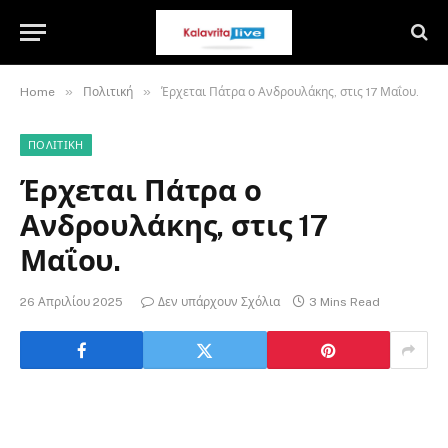
»
»
Home
Πολιτική
Έρχεται Πάτρα ο Ανδρουλάκης, στις 17 Μαΐου.
ΠΟΛΙΤΙΚΉ
Έρχεται Πάτρα ο
Ανδρουλάκης, στις 17
Μαΐου.
26 Απριλίου 2025
Δεν υπάρχουν Σχόλια
3 Mins Read