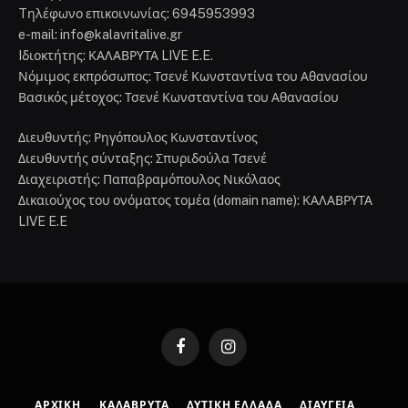
Tηλέφωνο επικοινωνίας: 6945953993
e-mail: info@kalavritalive.gr
Iδιοκτήτης: ΚΑΛΑΒΡΥΤΑ LIVE E.E.
Νόμιμος εκπρόσωπος: Τσενέ Κωνσταντίνα του Αθανασίου
Βασικός μέτοχος: Τσενέ Κωνσταντίνα του Αθανασίου
Διευθυντής: Ρηγόπουλος Κωνσταντίνος
Διευθυντής σύνταξης: Σπυριδούλα Τσενέ
Διαχειριστής: Παπαβραμόπουλος Νικόλαος
Δικαιούχος του ονόματος τομέα (domain name): ΚΑΛΑΒΡΥΤΑ
LIVE E.E
Facebook
Instagram
ΑΡΧΙΚΉ
ΚΑΛΆΒΡΥΤΑ
ΔΥΤΙΚΉ ΕΛΛΆΔΑ
ΔΙΑΎΓΕΙΑ