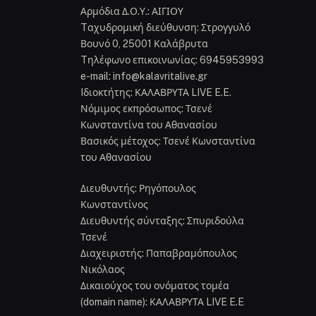
Αρμόδια Δ.Ο.Υ.: ΑΙΓΙΟΥ
Tαχυδρομική διεύθυνση: Στρογγυλό
Βουνό 0, 25001 Καλάβρυτα
Tηλέφωνο επικοινωνίας: 6945953993
e-mail: info@kalavritalive.gr
Iδιοκτήτης: ΚΑΛΑΒΡΥΤΑ LIVE E.E.
Νόμιμος εκπρόσωπος: Τσενέ
Κωνσταντίνα του Αθανασίου
Βασικός μέτοχος: Τσενέ Κωνσταντίνα
του Αθανασίου
Διευθυντής: Ρηγόπουλος
Κωνσταντίνος
Διευθυντής σύνταξης: Σπυριδούλα
Τσενέ
Διαχειριστής: Παπαβραμόπουλος
Νικόλαος
Δικαιούχος του ονόματος τομέα
(domain name): ΚΑΛΑΒΡΥΤΑ LIVE E.E