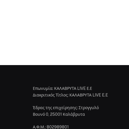
Επωνυμία: ΚΑΛΑΒΡΥΤΑ LIVE Ε.Ε
Διακριτικός Τίτλος: ΚΑΛΑΒΡΥΤΑ LIVE E.E
Έδρας της επιχείρησης: Στρογγυλό
Βουνό 0, 25001 Καλάβρυτα
Α.Φ.Μ.: 802989801