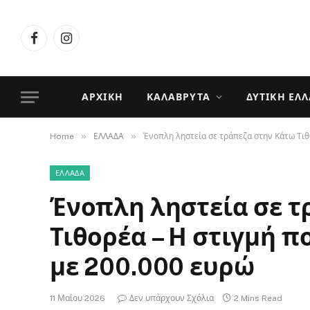
Facebook
Instagram
ΑΡΧΙΚΉ
ΚΑΛΆΒΡΥΤΑ
ΔΥΤΙΚΉ ΕΛ
»
»
Home
ΕΛΛΑΔΑ
Ένοπλη ληστεία σε τράπεζα στην Κάτω Τιθ
ΕΛΛΑΔΑ
Ένοπλη ληστεία σε τ
Τιθορέα – Η στιγμή π
με 200.000 ευρώ
11 Μαΐου 2026
Δεν υπάρχουν Σχόλια
2 Mins Read