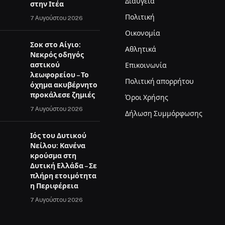
Διαύγεια
στην Ιτέα
Πολιτική
7 Αυγούστου 2026
Οικονομία
Σοκ στο Αίγιο:
Αθλητικά
Νεκρός οδηγός
αστικού
Επικοινωνία
λεωφορείου – Το
Πολιτική απορρήτου
όχημα ακυβέρνητο
προκάλεσε ζημιές
Όροι Χρήσης
7 Αυγούστου 2026
Δήλωση Συμμόρφωσης
Ιός του Δυτικού
Νείλου: Κανένα
κρούσμα στη
Δυτική Ελλάδα – Σε
πλήρη ετοιμότητα
η Περιφέρεια
7 Αυγούστου 2026