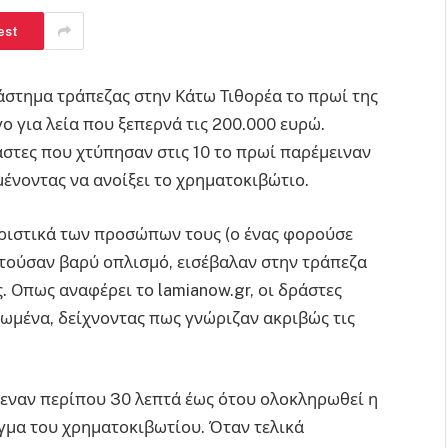
est
στημα τράπεζας στην Κάτω Τιθορέα το πρωί της
ο για λεία που ξεπερνά τις 200.000 ευρώ.
άστες που χτύπησαν στις 10 το πρωί παρέμειναν
ένοντας να ανοίξει το χρηματοκιβώτιο.
ηριστικά των προσώπων τους (ο ένας φορούσε
ατούσαν βαρύ οπλισμό, εισέβαλαν στην τράπεζα
. Oπως αναφέρει το lamianow.gr, οι δράστες
ωμένα, δείχνοντας πως γνώριζαν ακριβώς τις
ίμεναν περίπου 30 λεπτά έως ότου ολοκληρωθεί η
γμα του χρηματοκιβωτίου. Όταν τελικά