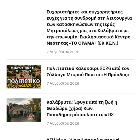
Ευχαριστήριες και συγχαρητήριες
ευχές για τη συνδρομή στη λειτουργία
των Κατασκηνώσεων της Ιεράς
Μητροπόλεώς μας στα Καλάβρυτα με
την επωνυμία: Εκκλησιαστικό Κέντρο
Νεότητας «ΤΟ ΟΡΑΜΑ» (ΕΚ.ΚΕ.Ν.)
7 Αυγούστου 2026
Πολιτιστικό Καλοκαίρι 2026 από τον
Σύλλογο Μικρού Ποντιά «Η Πρόοδος»
7 Αυγούστου 2026
Καλάβρυτα: Έφυγε από τη ζωή η
Θεοδώρα (χήρα) Κων.
Παπαδημητρόπουλου ετών 92
7 Αυγούστου 2026
ΔΕΗ blue – Visa: Νέα καλοκαιρινή