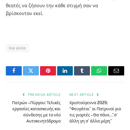
θεατές να ζήσουν την κάθε στιγμή σαν να
βρίσκονταν εκεί.
top picks
Facebook
Twitter
Pinterest
LinkedIn
Tumblr
WhatsApp
Email
PREVIOUS ARTICLE
NEXT ARTICLE
Πατρών –Πύργου: Τελικές
Χριστούγεννα 2025:
εργασίες κατασκευής και
“Φευγάτοι” οι Πατρινοί για
σύνδεσης με το νέο
τις γιορτές – Θα πάνε…”σ’
Αυτοκινητόδρομο
άλλη γη σ’ άλλα μέρη”