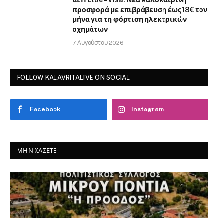
προσφορά με επιβράβευση έως 18€ τον
μήνα για τη φόρτιση ηλεκτρικών
οχημάτων
7 Αυγούστου 2026
FOLLOW KALAVRITALIVE ON SOCIAL
Facebook
Instagram
ΜΗΝ ΧΆΣΕΤΕ