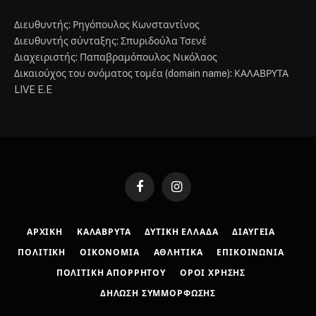
Διευθυντής: Ρηγόπουλος Κωνσταντίνος
Διευθυντής σύνταξης: Σπυριδούλα Τσενέ
Διαχειριστής: Παπαβραμόπουλος Νικόλαος
Δικαιούχος του ονόματος τομέα (domain name): ΚΑΛΑΒΡΥΤΑ
LIVE E.E
Facebook
Instagram
ΑΡΧΙΚΉ
ΚΑΛΆΒΡΥΤΑ
ΔΥΤΙΚΉ ΕΛΛΆΔΑ
ΔΙΑΎΓΕΙΑ
ΠΟΛΙΤΙΚΉ
ΟΙΚΟΝΟΜΊΑ
ΑΘΛΗΤΙΚΆ
ΕΠΙΚΟΙΝΩΝΊΑ
ΠΟΛΙΤΙΚΉ ΑΠΟΡΡΉΤΟΥ
ΌΡΟΙ ΧΡΉΣΗΣ
ΔΉΛΩΣΗ ΣΥΜΜΌΡΦΩΣΗΣ