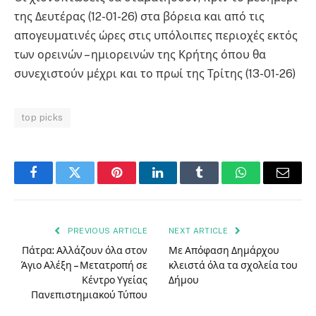
της Δευτέρας (12-01-26) στα βόρεια και από τις
απογευματινές ώρες στις υπόλοιπες περιοχές εκτός
των ορεινών – ημιορεινών της Κρήτης όπου θα
συνεχιστούν μέχρι και το πρωί της Τρίτης (13-01-26)
top picks
Facebook
Twitter
Pinterest
LinkedIn
Tumblr
WhatsApp
Email
PREVIOUS ARTICLE
NEXT ARTICLE
Πάτρα: Αλλάζουν όλα στον
Με Απόφαση Δημάρχου
Άγιο Αλέξη – Μετατροπή σε
κλειστά όλα τα σχολεία του
Κέντρο Υγείας
Δήμου
Πανεπιστημιακού Τύπου