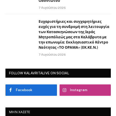
Οδοντωτού
7 Αυγούστου 2026
Ευχαριστήριες και συγχαρητήριες
ευχές για τη συνδρομή στη λειτουργία
των Κατασκηνώσεων της Ιεράς
Μητροπόλεώς μας στα Καλάβρυτα με
την επωνυμία: Εκκλησιαστικό Κέντρο
Νεότητας «ΤΟ ΟΡΑΜΑ» (ΕΚ.ΚΕ.Ν.)
7 Αυγούστου 2026
FOLLOW KALAVRITALIVE ON SOCIAL
Facebook
Instagram
ΜΗΝ ΧΆΣΕΤΕ