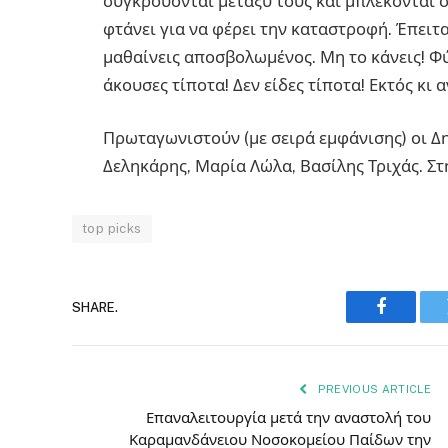
συγκρούονται μεταξύ τους και μπλέκονται σ’
φτάνει για να φέρει την καταστροφή. Έπειτα
μαθαίνεις αποσβολωμένος. Μη το κάνεις! Φύγ
άκουσες τίποτα! Δεν είδες τίποτα! Εκτός κι
Πρωταγωνιστούν (με σειρά εμφάνισης) οι Δ
Δεληκάρης, Μαρία Λώλα, Βασίλης Τριχάς. Στ
top picks
SHARE.
Faceboo
PREVIOUS ARTICLE
Επαναλειτουργία μετά την αναστολή του
Καραμανδάνειου Νοσοκομείου Παίδων την