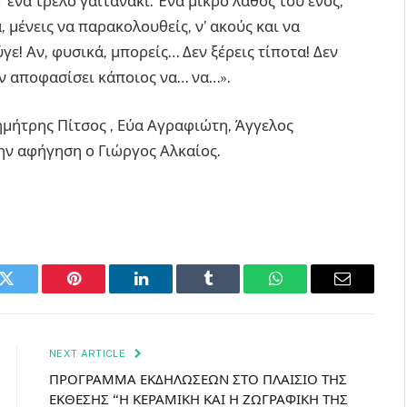
 ένα τρελό γαϊτανάκι. Ένα μικρό λάθος του ενός,
, μένεις να παρακολουθείς, ν’ ακούς και να
ε! Αν, φυσικά, μπορείς… Δεν ξέρεις τίποτα! Δεν
 αν αποφασίσει κάποιος να… να…».
ημήτρης Πίτσος , Εύα Αγραφιώτη, Άγγελος
ην αφήγηση ο Γιώργος Αλκαίος.
k
Twitter
Pinterest
LinkedIn
Tumblr
WhatsApp
Email
NEXT ARTICLE
ΠΡΟΓΡΑΜΜΑ ΕΚΔΗΛΩΣΕΩΝ ΣΤΟ ΠΛΑΙΣΙΟ ΤΗΣ
ΕΚΘΕΣΗΣ “Η ΚΕΡΑΜΙΚΗ ΚΑΙ Η ΖΩΓΡΑΦΙΚΗ ΤΗΣ