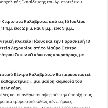
ροσχολικής Εκπαίδευσης του Αριστοτέλειου
 Κτίριο στα Καλάβρυτα, από τις 15 Ιουλίου
 π.μ. έως 2 μ.μ. και 6 μ.μ. έως 9 μ.μ..
κεντρική πλατεία Πάους και την Παρασκευή 19
λατεία Λεχουρίου απ’ το Μαύρο Θέατρο
άτρου Σκιών «Ο κόκκινος κουρσάρος», με
ιτιστικό Κέντρο Καλαβρύτων θα παρουσιαστεί
ς καθαρίστριας;», μια μαύρη κωμωδία του
 Δεληκάρη.
ο! Λες και οι άνθρωποι αψηφούν την ύπαρξή τους
κόμα πιο τρομακτικό καθώς πέντε ήρωες