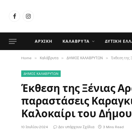
Facebook
Instagram
ΑΡΧΙΚΉ
ΚΑΛΆΒΡΥΤΑ
ΔΥΤΙΚΉ ΕΛ
»
»
»
Home
Καλάβρυτα
ΔΗΜΟΣ ΚΑΛΑΒΡΥΤΩΝ
Έκθεση της 
ΔΗΜΟΣ ΚΑΛΑΒΡΥΤΩΝ
Έκθεση της Ξένιας Α
παραστάσεις Καραγκι
Καλοκαίρι του Δήμο
10 Ιουλίου 2024
Δεν υπάρχουν Σχόλια
3 Mins Read