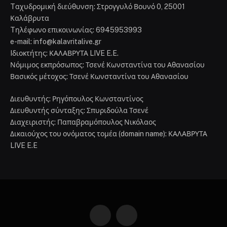
Tαχυδρομική διεύθυνση: Στρογγυλό Βουνό 0, 25001
Καλάβρυτα
Tηλέφωνο επικοινωνίας: 6945953993
e-mail: info@kalavritalive.gr
Iδιοκτήτης: ΚΑΛΑΒΡΥΤΑ LIVE E.E.
Νόμιμος εκπρόσωπος: Τσενέ Κωνσταντίνα του Αθανασίου
Βασικός μέτοχος: Τσενέ Κωνσταντίνα του Αθανασίου
Διευθυντής: Ρηγόπουλος Κωνσταντίνος
Διευθυντής σύνταξης: Σπυριδούλα Τσενέ
Διαχειριστής: Παπαβραμόπουλος Νικόλαος
Δικαιούχος του ονόματος τομέα (domain name): ΚΑΛΑΒΡΥΤΑ
LIVE E.E
Facebook
Instagram