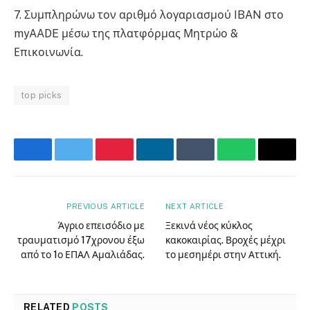
7. Συμπληρώνω τον αριθμό λογαριασμού IBAN στο
myAADE μέσω της πλατφόρμας Μητρώο &
Επικοινωνία.
top picks
Facebook
Twitter
Pinterest
LinkedIn
Tumblr
WhatsApp
Email
PREVIOUS ARTICLE
NEXT ARTICLE
Άγριο επεισόδιο με
Ξεκινά νέος κύκλος
τραυματισμό 17χρονου έξω
κακοκαιρίας. Βροχές μέχρι
από το 1ο ΕΠΑΛ Αμαλιάδας.
το μεσημέρι στην Αττική.
RELATED
POSTS