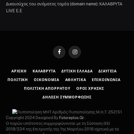
Δικαιούχος του ονόματος τομέα (domain name): ΚΑΛΑΒΡΥΤΑ
LIVE E.E
Facebook
Instagram
ΑΡΧΙΚΉ
ΚΑΛΆΒΡΥΤΑ
ΔΥΤΙΚΉ ΕΛΛΆΔΑ
ΔΙΑΎΓΕΙΑ
ΠΟΛΙΤΙΚΉ
ΟΙΚΟΝΟΜΊΑ
ΑΘΛΗΤΙΚΆ
ΕΠΙΚΟΙΝΩΝΊΑ
ΠΟΛΙΤΙΚΉ ΑΠΟΡΡΉΤΟΥ
ΌΡΟΙ ΧΡΉΣΗΣ
ΔΉΛΩΣΗ ΣΥΜΜΌΡΦΩΣΗΣ
Αριθμός Πιστοποίησης Μ.Η.Τ. 252151
Copyright 2024 Designed By
Futureplus.Gr
.
Ο παρών ιστότοπος συμμορφώνονται με τη Σύσταση (ΕΕ)
2018/334 της Επιτροπής της 1ης Μαρτίου 2018 σχετικά με τα