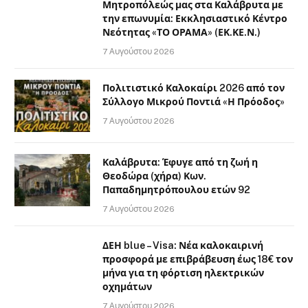
Μητροπόλεώς μας στα Καλάβρυτα με
την επωνυμία: Εκκλησιαστικό Κέντρο
Νεότητας «ΤΟ ΟΡΑΜΑ» (ΕΚ.ΚΕ.Ν.)
7 Αυγούστου 2026
Πολιτιστικό Καλοκαίρι 2026 από τον
Σύλλογο Μικρού Ποντιά «Η Πρόοδος»
7 Αυγούστου 2026
Καλάβρυτα: Έφυγε από τη ζωή η
Θεοδώρα (χήρα) Κων.
Παπαδημητρόπουλου ετών 92
7 Αυγούστου 2026
ΔΕΗ blue – Visa: Νέα καλοκαιρινή
προσφορά με επιβράβευση έως 18€ τον
μήνα για τη φόρτιση ηλεκτρικών
οχημάτων
7 Αυγούστου 2026