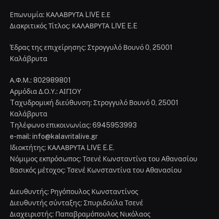
Επωνυμία: ΚΑΛΑΒΡΥΤΑ LIVE Ε.Ε
Διακριτικός Τίτλος: ΚΑΛΑΒΡΥΤΑ LIVE E.E
Έδρας της επιχείρησης: Στρογγυλό Βουνό 0, 25001
Καλάβρυτα
Α.Φ.Μ.: 802989801
Αρμόδια Δ.Ο.Υ.: ΑΙΓΙΟΥ
Tαχυδρομική διεύθυνση: Στρογγυλό Βουνό 0, 25001
Καλάβρυτα
Tηλέφωνο επικοινωνίας: 6945953993
e-mail: info@kalavritalive.gr
Iδιοκτήτης: ΚΑΛΑΒΡΥΤΑ LIVE E.E.
Νόμιμος εκπρόσωπος: Τσενέ Κωνσταντίνα του Αθανασίου
Βασικός μέτοχος: Τσενέ Κωνσταντίνα του Αθανασίου
Διευθυντής: Ρηγόπουλος Κωνσταντίνος
Διευθυντής σύνταξης: Σπυριδούλα Τσενέ
Διαχειριστής: Παπαβραμόπουλος Νικόλαος