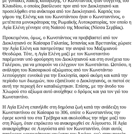
με γυναίκες λαϊκής καταγωγής. Ο Κωνστάντιος ήταν συγγενής του
Κλαυδίου, ο οποίος βασίλευσε πριν από τον Διοκλητιανό και
προσελήφθει στα ανάκτορα από τον Διοκλητιανό. Καρπός του
γάμου της Ελένης και του Κωνστάντιου ήταν ο Κωνσταντίνος, ο
μετέπειτα μονοκράτορας της Ρωμαϊκής Αυτοκρατορίας, τον οποίο η
Αγία Ελένη γέννησε στη Ναϊσσό της Μοισίας (Νίσσα Σερβίας).
Προκειμένου, όμως, ο Κωνστάντιος να προβιβαστεί από τον
Διοκλητιανό σε Καίσαρα Γαλατίας, Ισπανίας και Βρεττανίας χώρισε
την Αγία Ελένη και παντρεύτηκε την ανιψιά του Μαξιμιανού
Θεοδώρα. Τότε, η Αγία Ελένη μαζί με τον Κωνσταντίνο
παρέμειναν υπό φρούρηση του Διοκλητιανού και στη συνέχεια του
Γαλέριου, για να μπορούν να ελέγχουν τον Κωνστάντιο. Ωστόσο, η
ανάληψη του Καισαρικού αξιώματος από τον Κωνστάντιο
λειτούργησε ευνοϊκά για την Εκκλησία, αφού ακόμη και κατά την
περίοδο των διωγμών, που εξαπέλυσε ο Διοκλητιανός, οι πιστοί σε
αυτή την περιοχή δεν καταδιώχτηκαν. Επίσης, με την άνοδο του
Χλωρού στο αξίωμα αυτό ανοίχθηκε ο δρόμος και για τον γιό του
Κωνσταντίνο.
Η Αγία Ελένη επανήλθε στη δημόσια ζωή κατά την ανάδειξη του
Κωνσταντίνου σε Καίσαρα το 306, οπότε ο Κωνσταντίνος την
έφερε κοντά του στα Τρέβηρα και ακολούθως την πήρε μαζί του
στη Ρώμη, όταν επρόκειτο να ανακηρυχθεί σε Αύγουστο. Η Αγία
ανακηρύχθηκε σε Αυγούστα από τον Κωνσταντίνο, όταν αυτός
παρέμεινε μονοκράτορας νικώντας τον Λικίνιο, ενώ στην πορεία