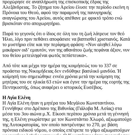
προχώρησε σε αναπλήρωση της επισκοπικής έδρας της
Αλεξάνδρειας. Το ζήτημα του Αρείου έλυσε την περίοδο εκείνη η
Πρόνοια του Θεού, αφού την παραμονή της πανυγηρικής
αναγνώρισης του Αρείου, αυτός απέθανε με φρικτό τρόπο ενώ
βρισκόταν στο αποχωρητήριο.
Παρά το γεγονός ότι ο ίδιος σε όλη του τη ζωή λάτρευε τον θεό
Ήλιο, λίγο πριν πεθάνει αποφάσισε να βαπτισθεί χριστιανός. Κατά
το μυστήριο είπε και την περίφημη φράση: «Νυν αληθεί λόγω
μακάριον οιδ’ εμαυτόν, νυν της αθανάτου ζωής πεφάναι άξιον, νυν
του θείου μετειληφέναι φωτός πεπίστευκα».
Από τότε και μέχρι την ημέρα της κοιμήσεώς του το 337 σε
προάστιο της Νικομήδειας δεν ενδύθηκε βασιλικό μανδύα. Ή
κοίμησή του σημειώθηκε εννέα χρόνια μετά την κοίμηση της
μητέρας του σε ηλικία 63 ετών και έγινε την ημέρα της εορτής της
Πεντηκοστής, όπως αναφέρει ο ιστορικός Ευσέβιος.
Η Αγία Ελένη
Η Αγία Ελένη ήταν η μητέρα του Μεγάλου Κωνσταντίνου.
Γεννήθηκε στο Δρέπανο της Βιθυνίας (Γιάλοβα Μ. Ασίας) στα
μέσα του 3ου αιώνα μ.Χ. Είκοσι περίπου χρόνια μετά τη γέννησή
της, η Ελένη γνωρίστηκε με τον Κωνστάντιο Χλωρό, αξιωματούχο
της Αυτοκρατορίας, τον οποίο παντρέυτηκε το 270, με βάση
πρόνοια ειδικού νόμου, ο οποίος επέτρεπε το γάμο αξιωματούχων