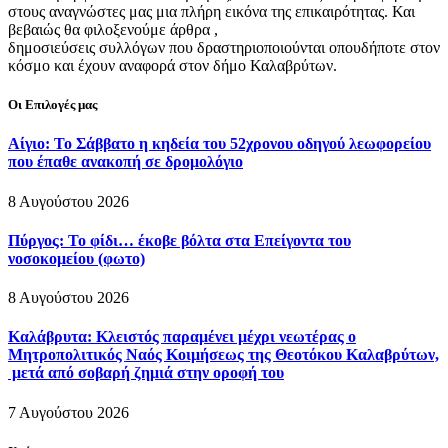
στους αναγνώστες μας μια πλήρη εικόνα της επικαιρότητας. Και
βεβαιώς θα φιλοξενούμε άρθρα ,
δημοσιεύσεις συλλόγων που δραστηριοποιούνται οπουδήποτε στον
κόσμο και έχουν αναφορά στον δήμο Καλαβρύτων.
Οι Επιλογές μας
Αίγιο: Το Σάββατο η κηδεία του 52χρονου οδηγού λεωφορείου
που έπαθε ανακοπή σε δρομολόγιο
8 Αυγούστου 2026
Πύργος: Το φίδι… έκοβε βόλτα στα Επείγοντα του
νοσοκομείου (φωτο)
8 Αυγούστου 2026
Καλάβρυτα: Κλειστός παραμένει μέχρι νεωτέρας ο
Μητροπολιτικός Ναός Κοιμήσεως της Θεοτόκου Καλαβρύτων,
μετά από σοβαρή ζημιά στην οροφή του
7 Αυγούστου 2026