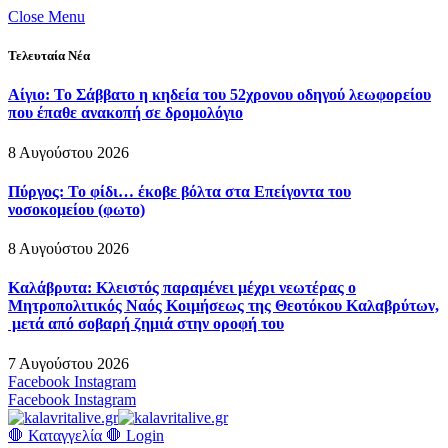
Close Menu
Τελευταία Νέα
Αίγιο: Το Σάββατο η κηδεία του 52χρονου οδηγού λεωφορείου
που έπαθε ανακοπή σε δρομολόγιο
8 Αυγούστου 2026
Πύργος: Το φίδι… έκοβε βόλτα στα Επείγοντα του
νοσοκομείου (φωτο)
8 Αυγούστου 2026
Καλάβρυτα: Κλειστός παραμένει μέχρι νεωτέρας ο
Μητροπολιτικός Ναός Κοιμήσεως της Θεοτόκου Καλαβρύτων,
μετά από σοβαρή ζημιά στην οροφή του
7 Αυγούστου 2026
Facebook
Instagram
Facebook
Instagram
🛑 Καταγγελία 🛑
Login