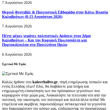
7 Αυγούστου 2026
Θερινό Φεστιβάλ & Πολιτιστική Εβδομάδα στην Κάτω Βλασία
Καλαβρύτων (8-15 Αυγούστου 2026)
7 Αυγούστου 2026
Πέντε μέρες γεμάτες πολιτιστικές δράσεις στον Δήμο
Καλαβρύτων – Και την Κυριακή Πρωτοψάλτη και
Πορτοκάλογλου στο Πανελλήνιο Ηρώο
6 Αυγούστου 2026
Σχετικά Με Εμάς
Καλώς ήρθατε στο
kalavritalive.gr
, πηγή ενημέρωσης τοπικών και
εντός Ελλάδας νέων! Εδώ, θα διαβάσετε μια πλήρη και
ενημερωμένη επισκόπηση των πιο πρόσφατων γεγονότων που
κυριαρχούν στην χώρα μας. Ανακαλύψτε τα τελευταία νέα από την
πολιτική, την οικονομία, τον πολιτισμό και πολλά άλλα πεδία! Με
επιμέλεια και ακρίβεια, παρουσιάζουμε αντικειμενικά τα γεγονότα
που διαμορφώνουν τον κόσμο μας, επιδιώκοντας να προσφέρουμε