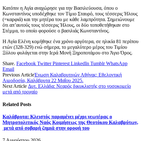
Κατόπιν η Αγία αναχώρησε για την Βασιλεύουσα, όπου ο
Κωνσταντίνος υποδέχθηκε τον Τίμιο Σταυρό, τους τέσσερις Ήλους
(=καρφιά) και την μητέρα του με κάθε λαμπρότητα. Σημειώνουμε
ότι απ’αυτούς τους τέσσερις Ήλους, οι δύο τοποθετήθηκαν στο
Στέμμα, το οποίο φορούσε ο βασιλιάς Κωνσταντίνος.
Η Αγία Ελένη κομήθηκε ένα χρόνο αργότερα, σε ηλικία 81 περίπου
ετών (328-329) ενώ σήμερα, το μεγαλύτερο μέρος του Τιμίου
Ξύλου φυλάγεται στην Ιερά Μονή Ξηροποτάμου στο Άγιο Όρος.
Share.
Facebook
Twitter
Pinterest
LinkedIn
Tumblr
WhatsApp
Email
Previous Article
Ένωση Καλαβρυτινών Αθήνας: Εθελοντική
Αιμοδοσία, Καλάβρυτα 22 Μαΐου 2025.
Next Article
Δυτ. Ελλάδα: Νεαρός δικυκλιστής στο νοσοκομείο
μετά από τροχαίο
Related
Posts
Καλάβρυτα: Κλειστός παραμένει μέχρι νεωτέρας ο
Μητροπολιτικός Ναός Κοιμήσεως της Θεοτόκου Καλαβρύτων,
μετά από σοβαρή ζημιά στην οροφή του
7 Αυγούστου 2026