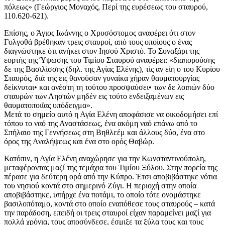
πόλεως» (Γεώργιος Μοναχός, Περί της ευρέσεως του σταυρού,
110.620-621).
Επίσης, ο Άγιος Ιωάννης ο Χρυσόστομος αναφέρει ότι στον
Γολγοθά βρέθηκαν τρεις σταυροί, από τους οποίους ο ένας
διαγνώστηκε ότι ανήκει στον Ιησού Χριστό. Το Συναξάρι της
εορτής της Ύψωσης του Τιμίου Σταυρού αναφέρει: «διαπορούσης
δε της Βασιλίσσης (δηλ. της Αγίας Ελένης), τίς αν είη ο του Κυρίου
Σταυρός, διά της εις θανούσαν γυναίκα χήραν θαυματουργίας
δείκνυται• και ανέστη τη τούτου προσψαύσει• των δε λοιπών δύο
σταυρών των Ληστών μηδέν εις τούτο ενδειξαμένων εις
θαυματοποιΐας υπόδειγμα».
Μετά το σημείο αυτό η Αγία Ελένη αποφάσισε να οικοδομήσει επί
τόπου το ναό της Αναστάσεως, ένα ακόμη ναό επάνω από το
Σπήλαιο της Γεννήσεως στη Βηθλεέμ και άλλους δύο, ένα στο
όρος της Αναλήψεως και ένα στο ορός Θαβώρ.
Κατόπιν, η Αγία Ελένη αναχώρησε για την Κωνσταντινούπολη,
μεταφέροντας μαζί της τεμάχια του Τιμίου Ξύλου. Στην πορεία της
πέρασε για δεύτερη ορά από την Κύπρο. Έτσι αποβιβάστηκε νότια
του νησιού κοντά στο σημερινό Ζύγι. Η περιοχή στην οποία
αποβιβάστηκε, υπήρχε ένα ποτάμι, το οποίο τότε ονομάστηκε
βασιλοπόταμο, κοντά στο οποίο εναπόθεσε τους σταυρούς – κατά
την παράδοση, επειδή οι τρεις σταυροί είχαν παραμείνει μαζί για
πολλά χρόνια, τους αποσύνδεσε, έσμιξε τα ξύλα τους και τους