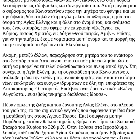
λειτούργησε ως σύμβουλος και συνεργάτιδά του. Αυτή η αγάπη και
ο σεβασμός του Κωνσταντίνου προς την μητέρα του φάνηκε και με
την ύψωση δύο στηλών στη μεγάλη πλατεία «Φόρος», η μία στο
όνομα της Αγίας Ελένης και η άλλη στο όνομά του, και ανάμεσα
τους ένας σταυρός, που έφερε την επιγραφή: «Εις Άγιος, εις
Κύριος, Ιησούς Χριστός, εις δόξαν Θεού πατρός, Αμήν». Επίσης,
για να την τιμήσει, έκοψε νομίσματα με τ” όνομα και τη μορφή της
και μετονόμασε το Δρέπανο σε Ελενόπολη.
Ακόμη, μεταξύ άλλων, παραχώρησε στη μητέρα του το ανάκτορο
στο Σεσσόριο του Λατερανού, όπου έκτισε μία εκκλησία, ώστε
αυτή να μπορεί να επιτελεί φιλανθρωπικό και πνευματικό έργο. Στη
συνέχεια, η Αγία Ελένη, με τη συγκατάθεση του Κωνσταντίνου,
ανάλαβε η ίδια την ευθύνη της ανοικοδόμησης ναών και το κτίσιμο
νέων εκκλησιών και ευαγών ιδρυμάτων σε όλη την επικράτεια της
Αυτοκρατορίας. Ο ιστορικός Ευσέβιος αναφέρει σχετικά: «Ελένη
Αυγούστα…ευσεβούς τεκμήρια διαθέσεως ίδρυσε».
Πέραν όμως της ζωής και του έργου της Αγίας Ελένης στο πλευρό
του γιού της, το πιο σημαντικό γεγονός που σφράγισε την ίδια ήταν
η μετάβασή της στους Αγίους Τόπους. Εκεί σύμφωνα με την
Παράδοση, κατόπιν θεϊκού σημείου, βρήκε τον Τίμιο και Ζωοποιό
Σταυρό του Κυρίου το 326 μ.Χ. Όταν έφθασε στα Ιεροσόλυμα,
λοιπόν, καθ’ υπόδειξη του Αγίου Κυριάκου, που ήταν Εβραίος και
τότε λεγόταν Ιούδας, αλλά και με βάση μία παράδοση που έλεγε