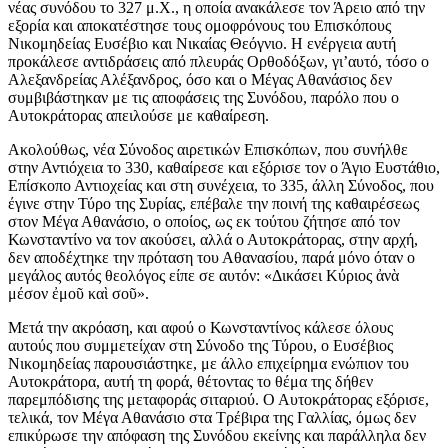
νέας συνόδου το 327 μ.Χ., η οποία ανακάλεσε τον Άρειο από την
εξορία και αποκατέστησε τους ομοφρόνους του Επισκόπους
Νικομηδείας Ευσέβιο και Νικαίας Θεόγνιο. Η ενέργεια αυτή
προκάλεσε αντιδράσεις από πλευράς Ορθοδόξων, γι’αυτό, τόσο ο
Αλεξανδρείας Αλέξανδρος, όσο και ο Μέγας Αθανάσιος δεν
συμβιβάστηκαν με τις αποφάσεις της Συνόδου, παρόλο που ο
Αυτοκράτορας απειλούσε με καθαίρεση.
Ακολούθως, νέα Σύνοδος αιρετικών Επισκόπων, που συνήλθε
στην Αντιόχεια το 330, καθαίρεσε και εξόρισε τον ο Άγιο Ευστάθιο,
Επίσκοπο Αντιοχείας και στη συνέχεια, το 335, άλλη Σύνοδος, που
έγινε στην Τύρο της Συρίας, επέβαλε την ποινή της καθαιρέσεως
στον Μέγα Αθανάσιο, ο οποίος, ως εκ τούτου ζήτησε από τον
Κωνσταντίνο να τον ακούσει, αλλά ο Αυτοκράτορας, στην αρχή,
δεν αποδέχτηκε την πρόταση του Αθανασίου, παρά μόνο όταν ο
μεγάλος αυτός θεολόγος είπε σε αυτόν: «Δικάσει Κύριος ἀνὰ
μέσον ἐμοῦ καὶ σοῦ».
Μετά την ακρόαση, και αφού ο Κωνσταντίνος κάλεσε όλους
αυτούς που συμμετείχαν στη Σύνοδο της Τύρου, ο Ευσέβιος
Νικομηδείας παρουσιάστηκε, με άλλο επιχείρημα ενώπιον του
Αυτοκράτορα, αυτή τη φορά, θέτοντας το θέμα της δήθεν
παρεμπόδισης της μεταφοράς σιταριού. Ο Αυτοκράτορας εξόρισε,
τελικά, τον Μέγα Αθανάσιο στα Τρέβιρα της Γαλλίας, όμως δεν
επικύρωσε την απόφαση της Συνόδου εκείνης και παράλληλα δεν