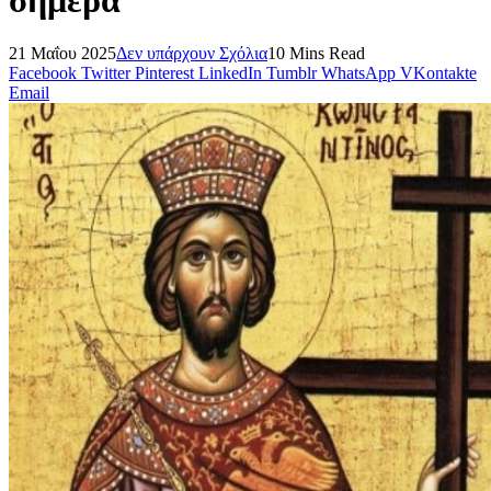
21 Μαΐου 2025
Δεν υπάρχουν Σχόλια
10 Mins Read
Facebook
Twitter
Pinterest
LinkedIn
Tumblr
WhatsApp
VKontakte
Email