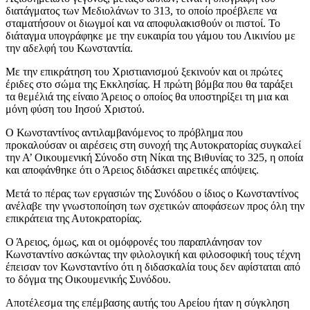
διατάγματος των Μεδιολάνων το 313, το οποίο προέβλεπε να
σταματήσουν οι διωγμοί και να αποφυλακισθούν οι πιστοί. Το
διάταγμα υπογράφηκε με την ευκαιρία του γάμου του Λικινίου με
την αδελφή του Κωνσταντία.
Με την επικράτηση του Χριστιανισμού ξεκινούν και οι πρώτες
έριδες στο σώμα της Εκκλησίας. Η πρώτη βόμβα που θα ταράξει
τα θεμέλιά της είναιο Άρειος ο οποίος θα υποστηρίξει τη μια και
μόνη φύση του Ιησού Χριστού.
Ο Κωνσταντίνος αντιλαμβανόμενος το πρόβλημα που
προκαλούσαν οι αιρέσεις στη συνοχή της Αυτοκρατορίας συγκαλεί
την Α’ Οικουμενική Σύνοδο στη Νίκαι της Βιθυνίας το 325, η οποία
και αποφάνθηκε ότι ο Άρειος διδάσκει αιρετικές απόψεις.
Μετά το πέρας των εργασιών της Συνόδου ο ίδιος ο Κωνσταντίνος
ανέλαβε την γνωστοποίηση των σχετικών αποφάσεων προς όλη την
επικράτεια της Αυτοκρατορίας.
Ο Άρειος, όμως, και οι ομόφρονές του παραπλάνησαν τον
Κωνσταντίνο ασκώντας την φιλολογική και φιλοσοφική τους τέχνη
έπεισαν τον Κωνσταντίνο ότι η διδασκαλία τους δεν αφίσταται από
το δόγμα της Οικουμενικής Συνόδου.
Αποτέλεσμα της επέμβασης αυτής του Αρείου ήταν η σύγκληση