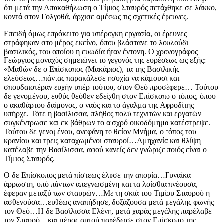
ότι μετά την Αποκαθήλωση ο Τίμιος Σταυρός πετάχθηκε σε λάκκο,
κοντά στον Γολγοθά, άρχισε αμέσως τις σχετικές έρευνες.
Επειδή όμως επρόκειτο για υπέρογκη εργασία, οι έρευνες
στράφηκαν στο μέρος εκείνο, όπου βλάστανε το λουλούδι
βασιλικός, του οποίου η ευωδία ήταν έντονη. Ο χρονογράφος
Γεώργιος μοναχός σημειώνει το γεγονός της ευρέσεως ως εξής:
«Μαθών δε ο Επίσκοπος (Μακάριος), τα της Βασιλικής
ελεύσεως…πάντας παρακάλεσε ησυχία να κάμουσι και
σπουδαιοτέραν ευχήν υπέρ τούτου, στον Θεό προσέφερε… Τούτου
δε γενομένου, ευθύς θεόθεν εδείχθη στον Επίσκοπο ο τόπος, όπου
ο ακαθάρτου δαίμονος, ο ναός και το άγαλμα της Αφροδίτης
υπήρχε. Τότε η βασίλισσα, πλήθος πολύ τεχνιτών και εργατών
συγκέντρωσε και εκ βάθρων το αισχρό οικοδόμημα κατέστρεψε.
Τούτου δε γενομένου, ανεφάνη το θείον Μνήμα, ο τόπος του
κρανίου και τρεις καταχωμένοι σταυροί…Αμηχανία και θλίψη
κατέλαβε την Βασίλισσα, αφού κανείς δεν γνώριζε ποιός είναι ο
Τίμιος Σταυρός.
Ο δε Επίσκοπος μετά πίστεως έλυσε την απορία…Γυναίκα
άρρωστη, υπό πάντων απεγνωσμένη και τα λοίσθια πνέουσα,
έφεραν μεταξύ των σταυρών…Με τη σκιά του Τιμίου Σταυρού η
ασθενούσα…ευθέως αναπήδησε, δοξάζουσα μετά μεγάλης φωνής
τον Θεό…Η δε Βασίλισσα Ελένη, μετά χαράς μεγάλης παρέλαβε
τον Σταυρό…και μέρος αυτού παρέδωσε στον Επίσκοπο της