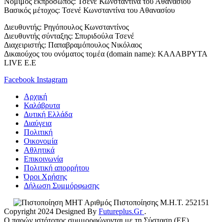
Νόμιμος εκπρόσωπος: Τσενέ Κωνσταντίνα του Αθανασίου
Βασικός μέτοχος: Τσενέ Κωνσταντίνα του Αθανασίου
Διευθυντής: Ρηγόπουλος Κωνσταντίνος
Διευθυντής σύνταξης: Σπυριδούλα Τσενέ
Διαχειριστής: Παπαβραμόπουλος Νικόλαος
Δικαιούχος του ονόματος τομέα (domain name): ΚΑΛΑΒΡΥΤΑ
LIVE E.E
Facebook
Instagram
Αρχική
Καλάβρυτα
Δυτική Ελλάδα
Διαύγεια
Πολιτική
Οικονομία
Αθλητικά
Επικοινωνία
Πολιτική απορρήτου
Όροι Χρήσης
Δήλωση Συμμόρφωσης
Αριθμός Πιστοποίησης Μ.Η.Τ. 252151
Copyright 2024 Designed By
Futureplus.Gr
.
Ο παρών ιστότοπος συμμορφώνονται με τη Σύσταση (ΕΕ)