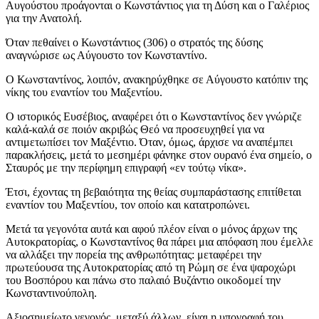
Αυγούστου προάγονται ο Κωνστάντιος για τη Δύση και ο Γαλέριος
για την Ανατολή.
Όταν πεθαίνει ο Κωνστάντιος (306) ο στρατός της δύσης
αναγνώρισε ως Αύγουστο τον Κωνσταντίνο.
Ο Κωνσταντίνος, λοιπόν, ανακηρύχθηκε σε Αύγουστο κατόπιν της
νίκης του εναντίον του Μαξεντίου.
Ο ιστορικός Ευσέβιος, αναφέρει ότι ο Κωνσταντίνος δεν γνώριζε
καλά-καλά σε ποιόν ακριβώς Θεό να προσευχηθεί για να
αντιμετωπίσει τον Μαξέντιο. Όταν, όμως, άρχισε να αναπέμπει
παρακλήσεις, μετά το μεσημέρι φάνηκε στον ουρανό ένα σημείο, ο
Σταυρός με την περίφημη επιγραφή «εν τούτῳ νίκα».
Έτσι, έχοντας τη βεβαιότητα της θείας συμπαράστασης επιτίθεται
εναντίον του Μαξεντίου, τον οποίο και κατατροπώνει.
Μετά τα γεγονότα αυτά και αφού πλέον είναι ο μόνος άρχων της
Αυτοκρατορίας, ο Κωνσταντίνος θα πάρει μια απόφαση που έμελλε
να αλλάξει την πορεία της ανθρωπότητας: μεταφέρει την
πρωτεύουσα της Αυτοκρατορίας από τη Ρώμη σε ένα ψαροχώρι
του Βοσπόρου και πάνω στο παλαιό Βυζάντιο οικοδομεί την
Κωνσταντινούπολη.
Αξιοσημείωτο γεγονός, μεταξύ άλλων, είναι η υπογραφή του