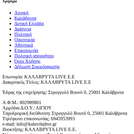
Χρήσιμα
Αρχική
Καλάβρυτα
Δυτική Ελλάδα
Διαύγεια
Πολιτική
Οικονομία
Αθλητικά
Επικοινωνία
Πολιτική απορρήτου
Όροι Χρήσης
Δήλωση Συμμόρφωσης
Επωνυμία: ΚΑΛΑΒΡΥΤΑ LIVE Ε.Ε
Διακριτικός Τίτλος: ΚΑΛΑΒΡΥΤΑ LIVE E.E
Έδρας της επιχείρησης: Στρογγυλό Βουνό 0, 25001 Καλάβρυτα
Α.Φ.Μ.: 802989801
Αρμόδια Δ.Ο.Υ.: ΑΙΓΙΟΥ
Tαχυδρομική διεύθυνση: Στρογγυλό Βουνό 0, 25001 Καλάβρυτα
Tηλέφωνο επικοινωνίας: 6945953993
e-mail: info@kalavritalive.gr
Iδιοκτήτης: ΚΑΛΑΒΡΥΤΑ LIVE E.E.