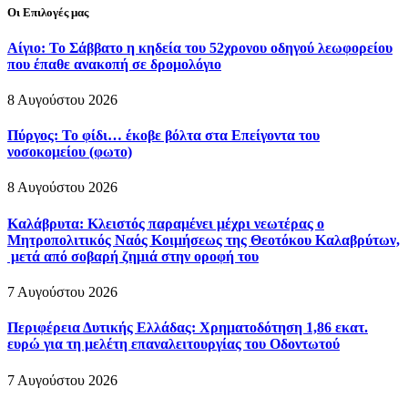
Οι Επιλογές μας
Αίγιο: Το Σάββατο η κηδεία του 52χρονου οδηγού λεωφορείου
που έπαθε ανακοπή σε δρομολόγιο
8 Αυγούστου 2026
Πύργος: Το φίδι… έκοβε βόλτα στα Επείγοντα του
νοσοκομείου (φωτο)
8 Αυγούστου 2026
Καλάβρυτα: Κλειστός παραμένει μέχρι νεωτέρας ο
Μητροπολιτικός Ναός Κοιμήσεως της Θεοτόκου Καλαβρύτων,
μετά από σοβαρή ζημιά στην οροφή του
7 Αυγούστου 2026
Περιφέρεια Δυτικής Ελλάδας: Χρηματοδότηση 1,86 εκατ.
ευρώ για τη μελέτη επαναλειτουργίας του Οδοντωτού
7 Αυγούστου 2026