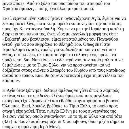
ξαναέφτιαξε. Από το ξύλο του υποποδίου του σταυρού του
Χριστού έφτιαξε, επίσης, ένα άλλο μικρό σταυρό.
Εκεί, εξαντλημένη καθώς ήταν, η ογδοντάχρονη Αγία, έγειρε για να
ξεκουραστεί λίγο, ώστε να μπορέσει να συνεχίσει την πορεία της
προς την Κωνσταντινούπολη. Σύμφωνα με την Παράδοση κατά τη
διάρκεια του ύπνου της, ένας νέος με αγγελική μορφή της είπε:
«Σεβαστή μου βασίλισσα, είμαι απεσταλμένος του Παναγάθου
Θεού, για να σου εκφράσω το θέλημά Του. Όπως εκεί στα
Ιεροσόλυμα έκτισες ναούς, για να δοξάζεται και να υμνείται ο
Θεός, έτσι κι εδώ, σε τούτο το νησί το ευλογημένο, πρέπει να
πράξεις το ίδιο. Να κτίσεις κι εδώ ιερό ναό, τον οποίο μάλιστα να
θεμελιώσεις με το Τίμιο Ξύλο, για να προσκυνείται και να
δοξάζεται στους αιώνες ο Σταυρός του Κυρίου από τους κατοίκους
αυτού του τόπου. Εδώ θα ζουν Χριστιανοί μέχρι τη συντέλεια του
κόσμου».
Η Αγία όταν ξύπνησε, διέταξε αμέσως να γίνει όπως ο λαμπρός
εκείνος νέος της υπέδειξε. Ο ένας όμως από τους μεγάλους
σταυρούς είχε εξαφανιστεί και εθεάθη στην κορυφή του βουνού
Όλυμπος. Εκεί, λοιπόν, βρέθηκε το Τίμιο Ξύλο, το οποίο προς
στιγμή είχε χαθεί. Τότε, η Αγία Ελένη με τους συνεργάτες της
έκτισαν ναό τον οποίο εγκαινίασαν με το τίμιο Ξύλο και από τότε
(327) το βουνό αυτό ονομάζεται Σταυροβούνι, όπου μέχρι σήμερα
υπάρχει η ομώνυμη Ιερά Μονή.