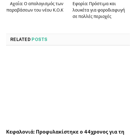
Αχαΐα: Ο απολογισμός των
Εφορία: Πρόστιμα και
παραβάσεων του νέου Κ.Ο.Κ
λουκέτα για φοροδιαφυγή
σε πολλές περιοχές
RELATED
POSTS
Κεφαλονιά: Προφυλακίστηκε ο 44χρονος για τη