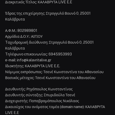
Διακριτικός Τίτλος: ΚΑΛΑΒΡΥΤΑ LIVE E.E
Έδρας της επιχείρησης: Στρογγυλό Βουνό 0, 25001
Καλάβρυτα
Α.Φ.Μ.: 802989801
Αρμόδια Δ.Ο.Υ.: ΑΙΓΙΟΥ
Tαχυδρομική διεύθυνση: Στρογγυλό Βουνό 0, 25001
Καλάβρυτα
Tηλέφωνο επικοινωνίας: 6945953993
e-mail: info@kalavritalive.gr
Iδιοκτήτης: ΚΑΛΑΒΡΥΤΑ LIVE E.E.
Νόμιμος εκπρόσωπος: Τσενέ Κωνσταντίνα του Αθανασίου
Βασικός μέτοχος: Τσενέ Κωνσταντίνα του Αθανασίου
Διευθυντής: Ρηγόπουλος Κωνσταντίνος
Διευθυντής σύνταξης: Σπυριδούλα Τσενέ
Διαχειριστής: Παπαβραμόπουλος Νικόλαος
Δικαιούχος του ονόματος τομέα (domain name): ΚΑΛΑΒΡΥΤΑ
LIVE E.E