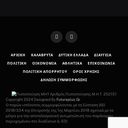
Facebook
Instagram
ΑΡΧΙΚΉ
ΚΑΛΆΒΡΥΤΑ
ΔΥΤΙΚΉ ΕΛΛΆΔΑ
ΔΙΑΎΓΕΙΑ
ΠΟΛΙΤΙΚΉ
ΟΙΚΟΝΟΜΊΑ
ΑΘΛΗΤΙΚΆ
ΕΠΙΚΟΙΝΩΝΊΑ
ΠΟΛΙΤΙΚΉ ΑΠΟΡΡΉΤΟΥ
ΌΡΟΙ ΧΡΉΣΗΣ
ΔΉΛΩΣΗ ΣΥΜΜΌΡΦΩΣΗΣ
Αριθμός Πιστοποίησης Μ.Η.Τ. 252151
Copyright 2024 Designed By
Futureplus.Gr
.
Ο παρών ιστότοπος συμμορφώνονται με τη Σύσταση (ΕΕ)
2018/334 της Επιτροπής της 1ης Μαρτίου 2018 σχετικά με τα
μέτρα για την αποτελεσματική αντιμετώπιση του παράνομου
περιεχομένου στο διαδίκτυο (L 63)