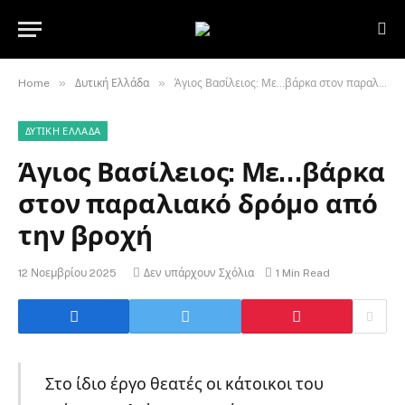
»
»
Home
Δυτική Ελλάδα
Άγιος Βασίλειος: Με…βάρκα στον παραλιακό δρόμο από την βροχή
ΔΥΤΙΚΉ ΕΛΛΆΔΑ
Άγιος Βασίλειος: Με…βάρκα
στον παραλιακό δρόμο από
την βροχή
12 Νοεμβρίου 2025
Δεν υπάρχουν Σχόλια
1 Min Read
Στο ίδιο έργο θεατές οι κάτοικοι του